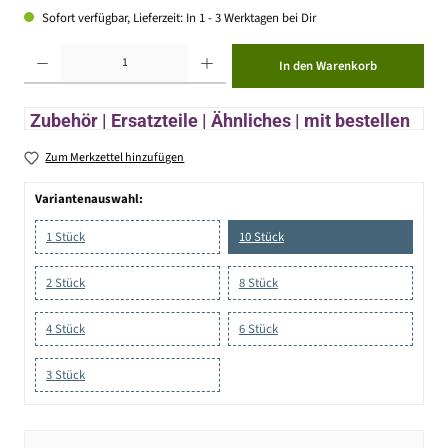
Sofort verfügbar, Lieferzeit: In 1 - 3 Werktagen bei Dir
Produkt Anzahl: Gib den gewünschten Wert ein oder benutze die Schaltflächen um die Anzahl zu erhöhen ode
In den Warenkorb
Zubehör | Ersatzteile | Ähnliches | mit bestellen
Zum Merkzettel hinzufügen
Variantenauswahl:
1 Stück
10 Stück
2 Stück
8 Stück
4 Stück
6 Stück
3 Stück