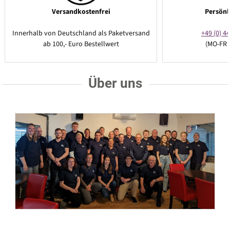
Versandkostenfrei
Persönl
Innerhalb von Deutschland als Paketversand
+49 (0) 44
ab 100,- Euro Bestellwert
(MO-FR 
Über uns