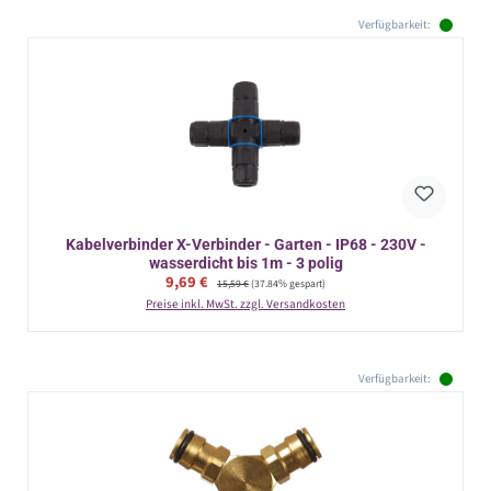
Verfügbarkeit:
Kabelverbinder X-Verbinder - Garten - IP68 - 230V -
wasserdicht bis 1m - 3 polig
Verkaufspreis:
9,69 €
Regulärer Preis:
15,59 €
(37.84% gespart)
Preise inkl. MwSt. zzgl. Versandkosten
Verfügbarkeit: