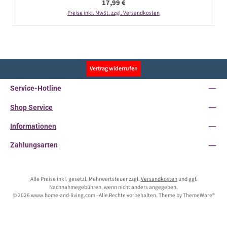
Regulärer Preis:
17,99 €
Preise inkl. MwSt. zzgl. Versandkosten
Vertrag widerrufen
Service-Hotline
Shop Service
Informationen
Zahlungsarten
Alle Preise inkl. gesetzl. Mehrwertsteuer zzgl.
Versandkosten
und ggf.
Nachnahmegebühren, wenn nicht anders angegeben.
© 2026 www.home-and-living.com - Alle Rechte vorbehalten. Theme by
ThemeWare®