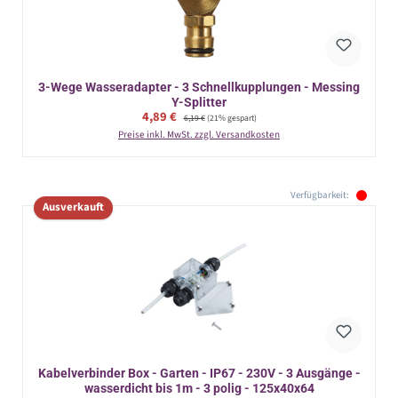
3-Wege Wasseradapter - 3 Schnellkupplungen - Messing
Y-Splitter
Verkaufspreis:
4,89 €
Regulärer Preis:
6,19 €
(21% gespart)
Preise inkl. MwSt. zzgl. Versandkosten
Verfügbarkeit:
Ausverkauft
Kabelverbinder Box - Garten - IP67 - 230V - 3 Ausgänge -
wasserdicht bis 1m - 3 polig - 125x40x64