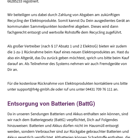
66285233 registriert.
Wir beiteiligen uns dabei durch Zahlung von Abgaben am zukünftigen
Recycling der Elektroprodukte. Somit kannst Du Dein ausgedientes Gerät an
kommunalen Sammelpunkten kostenfrei abgeben. Dieses wird dann
fachgerecht entsorgt und wertvolle Rohstoffe dem Recycling zugeführt.
Als großer Vertreiber (nach § 17 Absatz 1 und 2 ElektroG) bieten wir zudem
die 1-zu-1 Rücknahme beim Kauf eines neuen Elektroproduktes an. Hast du
also ein Altgerät, das Du zurück geben möchtest, sprich uns bitte beim Kauf
darauf an. Als Teilnehmer des Systems nehmen wir auch Fremdgeräte von
Dir an.
Für die kostenlose Rücknahme von Elektroprodukten kontaktiere uns bitte
unter support@h4g-gmbh.de oder ruf uns unter 04431 709 76 111 an.
Entsorgung von Batterien (BattG)
Da in unseren Sendungen Batterien und Akkus enthalten sein können, sind
wir nach dem Batteriegesetz (BattG) verpflichtet, Dich auf Folgendes
hinzuweisen: Batterien und Akkus dürfen nicht im Hausmüll entsorgt
werden, sondern Verbraucher sind zur Rückgabe gebrauchter Batterien und
Akkus gesetzlich verpflichtet. Altbatterien können Schadstoffe enthalten, die