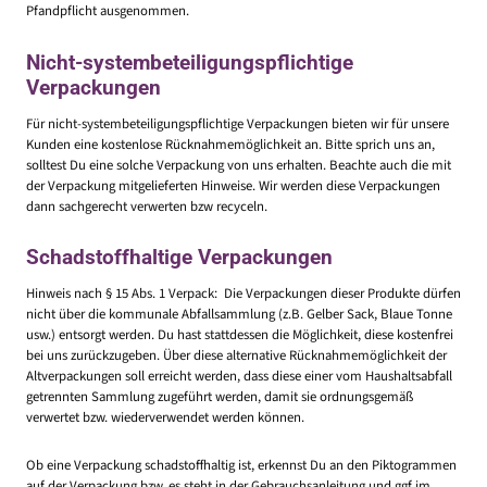
Pfandpflicht ausgenommen.
Nicht-systembeteiligungspflichtige
Verpackungen
Für nicht-systembeteiligungspflichtige Verpackungen bieten wir für unsere
Kunden eine kostenlose Rücknahmemöglichkeit an. Bitte sprich uns an,
solltest Du eine solche Verpackung von uns erhalten. Beachte auch die mit
der Verpackung mitgelieferten Hinweise. Wir werden diese Verpackungen
dann sachgerecht verwerten bzw recyceln.
Schadstoffhaltige Verpackungen
Hinweis nach § 15 Abs. 1 Verpack: Die Verpackungen dieser Produkte dürfen
nicht über die kommunale Abfall­sammlung (z.B. Gelber Sack, Blaue Tonne
usw.) entsorgt werden. Du hast stattdessen die Möglichkeit, diese kostenfrei
bei uns zurückzugeben. Über diese alternative Rücknahme­möglichkeit der
Altverpackungen soll erreicht werden, dass diese einer vom Haushalts­abfall
getrennten Sammlung zugeführt werden, damit sie ordnungs­gemäß
verwertet bzw. wiederver­wendet werden können.
Ob eine Verpackung schadstoffhaltig ist, erkennst Du an den Piktogrammen
auf der Verpackung bzw. es steht in der Gebrauchsanleitung und ggf im