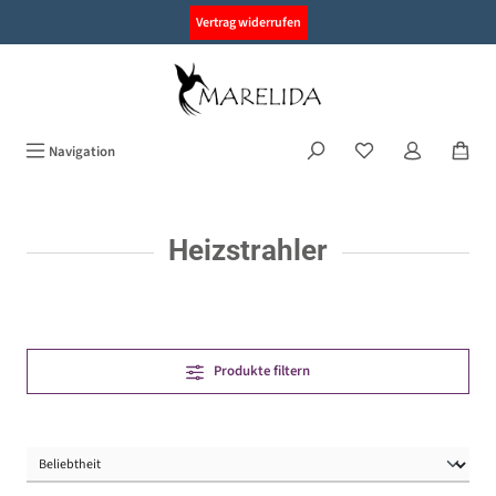
alt springen
Vertrag widerrufen
Navigation
Heizstrahler
Produkte filtern