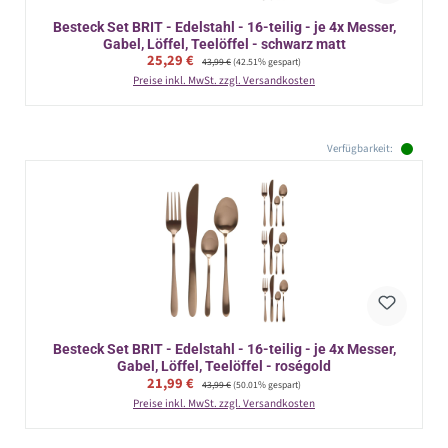
Besteck Set BRIT - Edelstahl - 16-teilig - je 4x Messer,
Gabel, Löffel, Teelöffel - schwarz matt
Verkaufspreis:
25,29 €
Regulärer Preis:
43,99 €
(42.51% gespart)
Preise inkl. MwSt. zzgl. Versandkosten
Verfügbarkeit:
Besteck Set BRIT - Edelstahl - 16-teilig - je 4x Messer,
Gabel, Löffel, Teelöffel - roségold
Verkaufspreis:
21,99 €
Regulärer Preis:
43,99 €
(50.01% gespart)
Preise inkl. MwSt. zzgl. Versandkosten