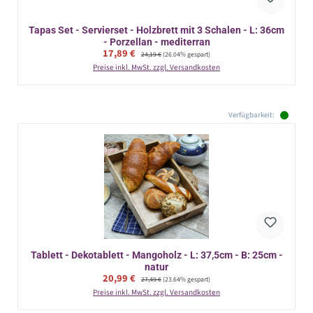
Tapas Set - Servierset - Holzbrett mit 3 Schalen - L: 36cm
- Porzellan - mediterran
Verkaufspreis:
17,89 €
Regulärer Preis:
24,19 €
(26.04% gespart)
Preise inkl. MwSt. zzgl. Versandkosten
Verfügbarkeit:
Tablett - Dekotablett - Mangoholz - L: 37,5cm - B: 25cm -
natur
Verkaufspreis:
20,99 €
Regulärer Preis:
27,49 €
(23.64% gespart)
Preise inkl. MwSt. zzgl. Versandkosten