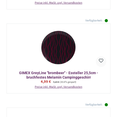
Preise inkl. MwSt. zzgl. Versandkosten
Verfügbarkeit:
GIMEX GreyLine "brombeer" - Essteller 25,5cm -
bruchfestes Melamin Campinggeschirr
Verkaufspreis:
4,99 €
Regulärer Preis:
7,19 €
(30.6% gespart)
Preise inkl. MwSt. zzgl. Versandkosten
Verfügbarkeit: