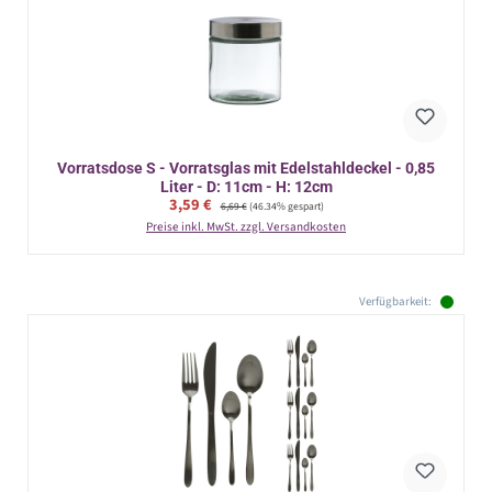
Vorratsdose S - Vorratsglas mit Edelstahldeckel - 0,85
Liter - D: 11cm - H: 12cm
Verkaufspreis:
3,59 €
Regulärer Preis:
6,69 €
(46.34% gespart)
Preise inkl. MwSt. zzgl. Versandkosten
Verfügbarkeit: