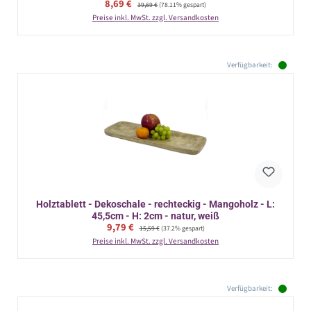
Verkaufspreis:
8,69 €
Regulärer Preis:
39,69 €
(78.11% gespart)
Preise inkl. MwSt. zzgl. Versandkosten
Verfügbarkeit:
Holztablett - Dekoschale - rechteckig - Mangoholz - L:
45,5cm - H: 2cm - natur, weiß
Verkaufspreis:
9,79 €
Regulärer Preis:
15,59 €
(37.2% gespart)
Preise inkl. MwSt. zzgl. Versandkosten
Verfügbarkeit: