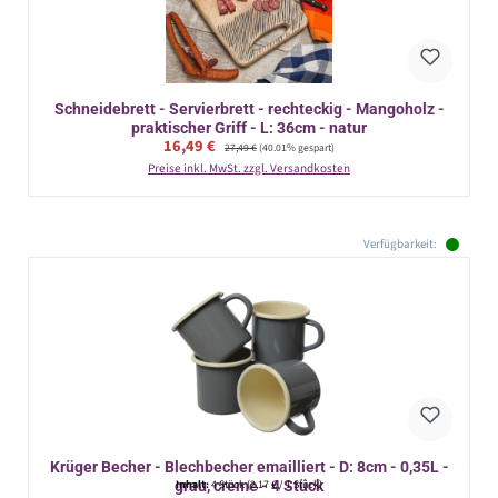
Schneidebrett - Servierbrett - rechteckig - Mangoholz -
praktischer Griff - L: 36cm - natur
Verkaufspreis:
16,49 €
Regulärer Preis:
27,49 €
(40.01% gespart)
Preise inkl. MwSt. zzgl. Versandkosten
Verfügbarkeit:
Krüger Becher - Blechbecher emailliert - D: 8cm - 0,35L -
grau, creme - 4 Stück
Inhalt:
4 Stück
(2,17 € / 1 Stück)