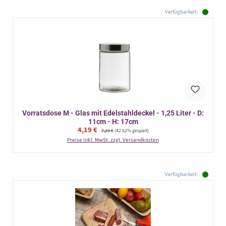
Verfügbarkeit:
Vorratsdose M - Glas mit Edelstahldeckel - 1,25 Liter - D:
11cm - H: 17cm
Verkaufspreis:
4,19 €
Regulärer Preis:
7,29 €
(42.52% gespart)
Preise inkl. MwSt. zzgl. Versandkosten
Verfügbarkeit: