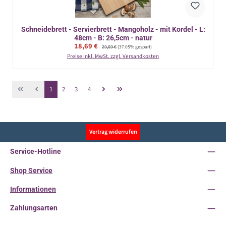
Schneidebrett - Servierbrett - Mangoholz - mit Kordel - L:
48cm - B: 26,5cm - natur
Verkaufspreis:
18,69 €
Regulärer Preis:
29,69 €
(37.05% gespart)
Preise inkl. MwSt. zzgl. Versandkosten
Seite
Seite
Seite
Seite
1
2
3
4
Vertrag widerrufen
Service-Hotline
Shop Service
Informationen
Zahlungsarten