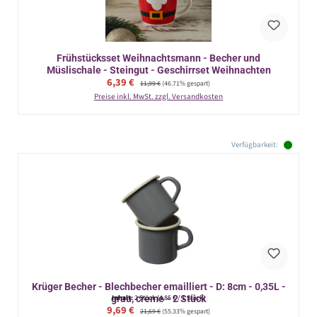
Frühstücksset Weihnachtsmann - Becher und
Müslischale - Steingut - Geschirrset Weihnachten
Verkaufspreis:
6,39 €
Regulärer Preis:
11,99 €
(46.71% gespart)
Preise inkl. MwSt. zzgl. Versandkosten
Verfügbarkeit:
Krüger Becher - Blechbecher emailliert - D: 8cm - 0,35L -
grau, creme - 2 Stück
Inhalt:
2 Stück
(4,85 € / 1 Stück)
Verkaufspreis:
9,69 €
Regulärer Preis:
21,69 €
(55.33% gespart)