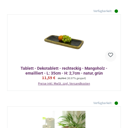
Verfügbarkeit:
Tablett - Dekotablett - rechteckig - Mangoholz -
emailliert - L: 35cm - H: 2,7cm - natur, grün
Verkaufspreis:
11,59 €
Regulärer Preis:
16,79 €
(30.97% gespart)
Preise inkl. MwSt. zzgl. Versandkosten
Verfügbarkeit: