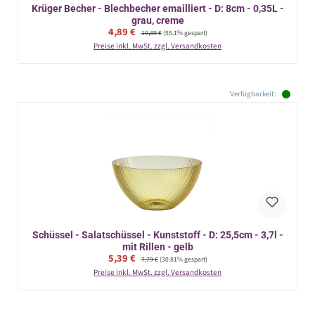
Krüger Becher - Blechbecher emailliert - D: 8cm - 0,35L -
grau, creme
Verkaufspreis:
4,89 €
Regulärer Preis:
10,89 €
(55.1% gespart)
Preise inkl. MwSt. zzgl. Versandkosten
Verfügbarkeit:
Schüssel - Salatschüssel - Kunststoff - D: 25,5cm - 3,7l -
mit Rillen - gelb
Verkaufspreis:
5,39 €
Regulärer Preis:
7,79 €
(30.81% gespart)
Preise inkl. MwSt. zzgl. Versandkosten