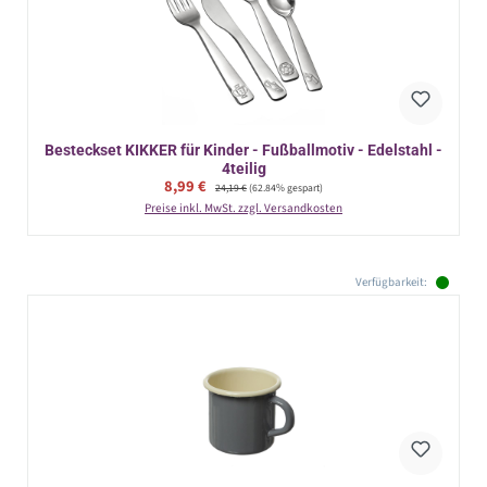
Besteckset KIKKER für Kinder - Fußballmotiv - Edelstahl -
4teilig
Verkaufspreis:
8,99 €
Regulärer Preis:
24,19 €
(62.84% gespart)
Preise inkl. MwSt. zzgl. Versandkosten
Verfügbarkeit: