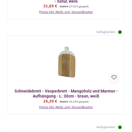
- natur, weiß
Verkaufspreis:
31,89 €
Regulärer Preis:
43,99 €
(27.51% gespart)
Preise inkl. MwSt. zzgl. Versandkosten
Verfügbarkeit:
Schneidebrett - Vesperbrett - Mangoholz und Marmor -
Aufhängung - L: 30cm - braun, weiß
Verkaufspreis:
26,39 €
Regulärer Preis:
40,69 €
(35.14% gespart)
Preise inkl. MwSt. zzgl. Versandkosten
Verfügbarkeit: