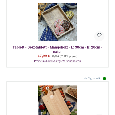
Tablett - Dekotablett - Mangoholz - L: 30cm - B: 20cm -
natur
Verkaufspreis:
17,99 €
Regulärer Preis:
23,99 €
(25.01% gespart)
Preise inkl. MwSt. zzgl. Versandkosten
Verfügbarkeit: