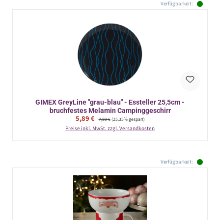
Verfügbarkeit:
GIMEX GreyLine "grau-blau" - Essteller 25,5cm -
bruchfestes Melamin Campinggeschirr
Verkaufspreis:
5,89 €
Regulärer Preis:
7,89 €
(25.35% gespart)
Preise inkl. MwSt. zzgl. Versandkosten
Verfügbarkeit: