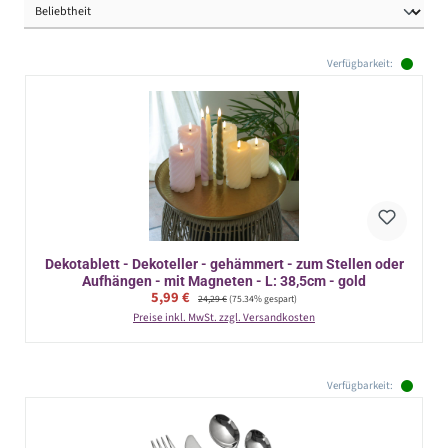
Verfügbarkeit:
Dekotablett - Dekoteller - gehämmert - zum Stellen oder
Aufhängen - mit Magneten - L: 38,5cm - gold
Verkaufspreis:
5,99 €
Regulärer Preis:
24,29 €
(75.34% gespart)
Preise inkl. MwSt. zzgl. Versandkosten
Verfügbarkeit: