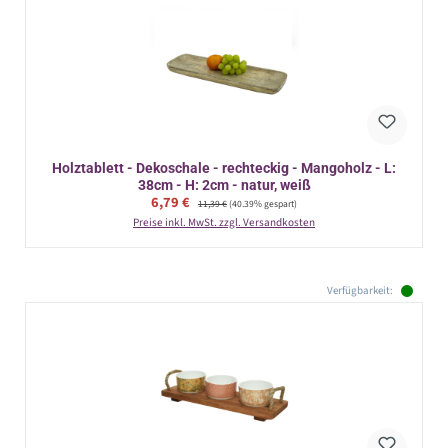
Holztablett - Dekoschale - rechteckig - Mangoholz - L:
38cm - H: 2cm - natur, weiß
Verkaufspreis:
6,79 €
Regulärer Preis:
11,39 €
(40.39% gespart)
Preise inkl. MwSt. zzgl. Versandkosten
Verfügbarkeit: