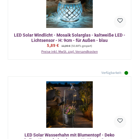
LED Solar Windlicht - Mosaik Solarglas - kaltweiße LED -
Lichtsensor - H: 9cm - für Außen - blau
Verkaufspreis:
5,89 €
Regulärer Preis:
11,99 €
(50.88% gespart)
Preise inkl. MwSt. zzgl. Versandkosten
Verfügbarkeit:
LED Solar Wasserhahn mit Blumentopf - Deko