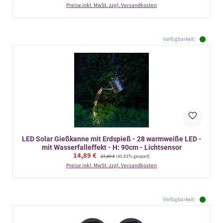
Preise inkl. MwSt. zzgl. Versandkosten
Verfügbarkeit:
LED Solar Gießkanne mit Erdspieß - 28 warmweiße LED -
mit Wasserfalleffekt - H: 90cm - Lichtsensor
Verkaufspreis:
14,89 €
Regulärer Preis:
27,49 €
(45.83% gespart)
Preise inkl. MwSt. zzgl. Versandkosten
Verfügbarkeit: