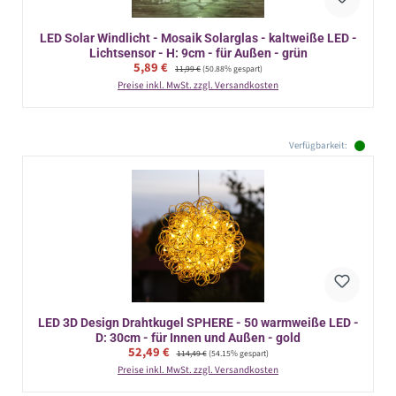
LED Solar Windlicht - Mosaik Solarglas - kaltweiße LED -
Lichtsensor - H: 9cm - für Außen - grün
Verkaufspreis:
5,89 €
Regulärer Preis:
11,99 €
(50.88% gespart)
Preise inkl. MwSt. zzgl. Versandkosten
Verfügbarkeit:
LED 3D Design Drahtkugel SPHERE - 50 warmweiße LED -
D: 30cm - für Innen und Außen - gold
Verkaufspreis:
52,49 €
Regulärer Preis:
114,49 €
(54.15% gespart)
Preise inkl. MwSt. zzgl. Versandkosten