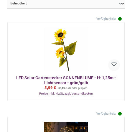
Verfügbarkeit:
LED Solar Gartenstecker SONNENBLUME - H: 1,25m -
Lichtsensor - grün/gelb
Verkaufspreis:
5,99 €
Regulärer Preis:
35,19 €
(82.98% gespart)
Preise inkl. MwSt. zzgl. Versandkosten
Verfügbarkeit: