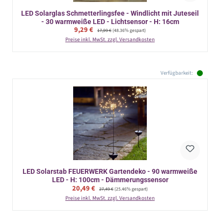
LED Solarglas Schmetterlingsfee - Windlicht mit Juteseil
- 30 warmweiße LED - Lichtsensor - H: 16cm
Verkaufspreis:
9,29 €
Regulärer Preis:
17,99 €
(48.36% gespart)
Preise inkl. MwSt. zzgl. Versandkosten
Verfügbarkeit:
LED Solarstab FEUERWERK Gartendeko - 90 warmweiße
LED - H: 100cm - Dämmerungssensor
Verkaufspreis:
20,49 €
Regulärer Preis:
27,49 €
(25.46% gespart)
Preise inkl. MwSt. zzgl. Versandkosten