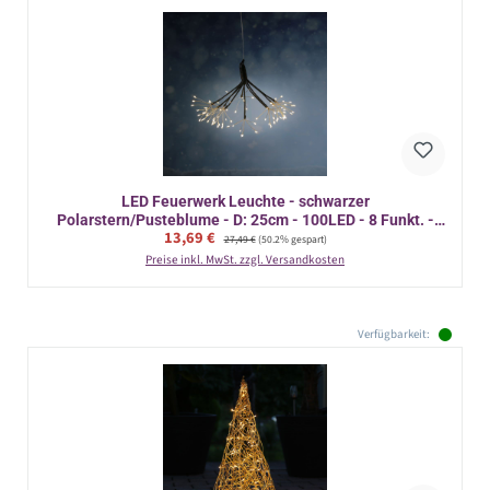
LED Feuerwerk Leuchte - schwarzer
Polarstern/Pusteblume - D: 25cm - 100LED - 8 Funkt. -
Verkaufspreis:
13,69 €
Regulärer Preis:
Fernb.
27,49 €
(50.2% gespart)
Preise inkl. MwSt. zzgl. Versandkosten
Verfügbarkeit: