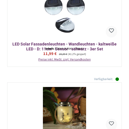
LED Solar Fassadenleuchten - Wandleuchten - kaltweiße
LED - D: 11cm - Sensor - schwarz - 3er Set
Inhalt:
3 Stück
(4,00 € / 1 Stück)
Verkaufspreis:
11,99 €
Regulärer Preis:
20,39 €
(41.2% gespart)
Preise inkl. MwSt. zzgl. Versandkosten
Verfügbarkeit: