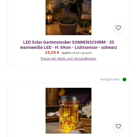
LED Solar Gartenstecker SONNENSCHIRM - 35
warmweiße LED - H: 69cm - Lichtsensor - schwarz
Verkaufspreis:
18,59 €
Regulärer Preis:
30,89 €
(39.82% gespart)
Preise inkl. MwSt. zzgl. Versandkosten
Verfügbarkeit: