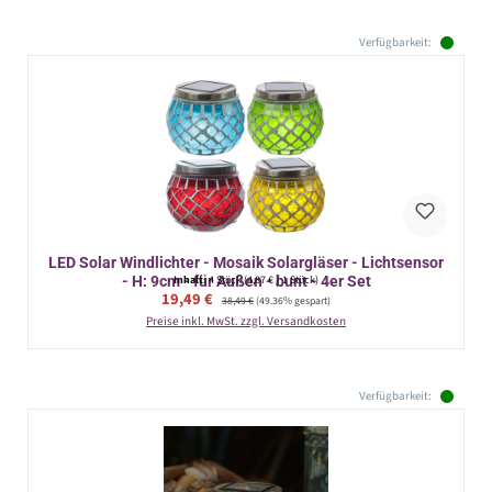
Verfügbarkeit:
LED Solar Windlichter - Mosaik Solargläser - Lichtsensor
- H: 9cm - für Außen - bunt - 4er Set
Inhalt:
4 Stück
(4,87 € / 1 Stück)
Verkaufspreis:
19,49 €
Regulärer Preis:
38,49 €
(49.36% gespart)
Preise inkl. MwSt. zzgl. Versandkosten
Verfügbarkeit: