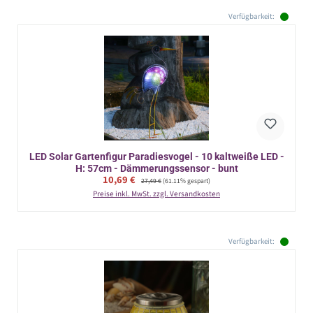
Verfügbarkeit:
LED Solar Gartenfigur Paradiesvogel - 10 kaltweiße LED -
H: 57cm - Dämmerungssensor - bunt
Verkaufspreis:
10,69 €
Regulärer Preis:
27,49 €
(61.11% gespart)
Preise inkl. MwSt. zzgl. Versandkosten
Verfügbarkeit: