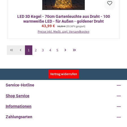
LED 3D Kegel - 70cm Gartenleuchte aus Draht - 100
warmweiße LED - für Außen - goldener Draht
Verkaufspreis:
43,99 €
Regulärer Preis:
98,99 €
(55.56% gespart)
Preise inkl. MwSt. zzgl. Versandkosten
Seite
Seite
Seite
Seite
Seite
1
2
3
4
5
Vertrag widerrufen
Service-Hotline
Shop Service
Informationen
Zahlungsarten