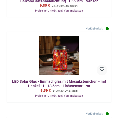
Balkon/Gartenbeleuchtung - H: 60cm - Sensor
Verkaufspreis:
9,89 €
Regulärer Preis:
24,19 €
(59.12% gespart)
Preise inkl. MwSt. zzgl. Versandkosten
Verfügbarkeit:
LED Solar Glas - Einmachglas mit Mosaiksteinchen - mit
Henkel - H: 13,5cm - Lichtsensor - rot
Verkaufspreis:
6,59 €
Regulärer Preis:
14,39 €
(54.2% gespart)
Preise inkl. MwSt. zzgl. Versandkosten
Verfügbarkeit: