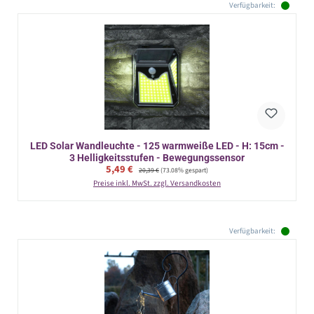
Verfügbarkeit:
LED Solar Wandleuchte - 125 warmweiße LED - H: 15cm -
3 Helligkeitsstufen - Bewegungssensor
Verkaufspreis:
5,49 €
Regulärer Preis:
20,39 €
(73.08% gespart)
Preise inkl. MwSt. zzgl. Versandkosten
Verfügbarkeit: