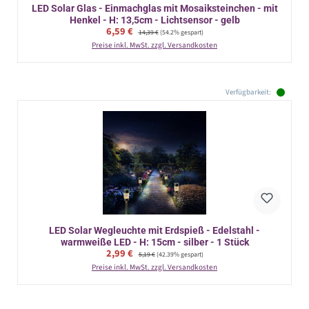
LED Solar Glas - Einmachglas mit Mosaiksteinchen - mit
Henkel - H: 13,5cm - Lichtsensor - gelb
Verkaufspreis:
6,59 €
Regulärer Preis:
14,39 €
(54.2% gespart)
Preise inkl. MwSt. zzgl. Versandkosten
Verfügbarkeit:
LED Solar Wegleuchte mit Erdspieß - Edelstahl -
warmweiße LED - H: 15cm - silber - 1 Stück
Verkaufspreis:
2,99 €
Regulärer Preis:
5,19 €
(42.39% gespart)
Preise inkl. MwSt. zzgl. Versandkosten