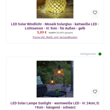
LED Solar Windlicht - Mosaik Solarglas - kaltweiße LED -
Lichtsensor - H: 9cm - für Außen - gelb
Verkaufspreis:
5,89 €
Regulärer Preis:
11,99 €
(50.88% gespart)
Preise inkl. MwSt. zzgl. Versandkosten
Verfügbarkeit:
LED Solar Lampe Sunlight - warmweiße LED - H: 24cm, D:
19cm - hängend - schwarz