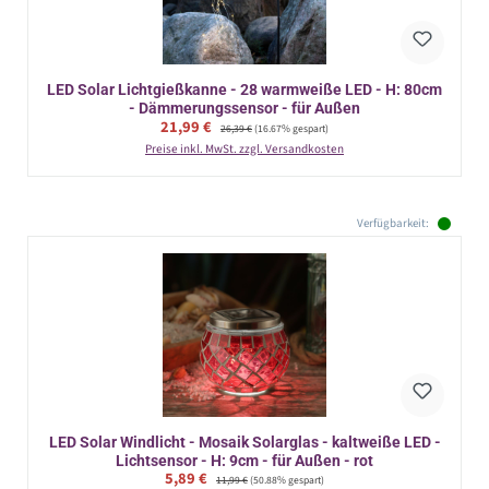
LED Solar Lichtgießkanne - 28 warmweiße LED - H: 80cm
- Dämmerungssensor - für Außen
Verkaufspreis:
21,99 €
Regulärer Preis:
26,39 €
(16.67% gespart)
Preise inkl. MwSt. zzgl. Versandkosten
Verfügbarkeit:
LED Solar Windlicht - Mosaik Solarglas - kaltweiße LED -
Lichtsensor - H: 9cm - für Außen - rot
Verkaufspreis:
5,89 €
Regulärer Preis:
11,99 €
(50.88% gespart)