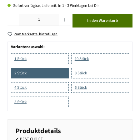
Sofort verfügbar, Lieferzeit: In 1 - 3 Werktagen bei Dir
Produkt Anzahl: Gib den gewünschten Wert ein oder benutze die Schaltflächen um die Anzahl zu erhöhen ode
In den Warenkorb
Zum Merkzettel hinzufügen
Variantenauswahl:
1 Stück
10 Stück
2 Stück
8 Stück
4 Stück
6 Stück
3 Stück
Produktdetails
✔ BEST CHOICE