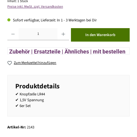
Inhalt:
1 Stück
Preise inkl. MwSt. zzgl. Versandkosten
Sofort verfügbar, Lieferzeit: In 1 - 3 Werktagen bei Dir
Produkt Anzahl: Gib den gewünschten Wert ein oder benutze die Schaltflächen um die Anzahl zu erhöhen ode
In den Warenkorb
Zubehör | Ersatzteile | Ähnliches | mit bestellen
Zum Merkzettel hinzufügen
Produktdetails
✔ Knopfzelle LR44
✔ 1,5V Spannung
✔ 6er Set
Artikel-Nr:
2143