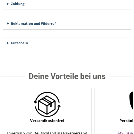
Zahlung
Reklamation und Widerruf
Gutschein
Deine Vorteile bei uns
Versandkostenfrei
Persönl
Innerhalb von Deutschland als Paketversand
+49 (0) 44