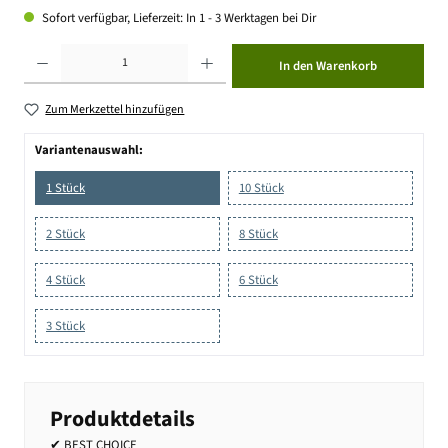
Sofort verfügbar, Lieferzeit: In 1 - 3 Werktagen bei Dir
Produkt Anzahl: Gib den gewünschten Wert ein oder benutze die Schaltflächen um die Anzahl zu erhöhen ode
In den Warenkorb
Zum Merkzettel hinzufügen
Variantenauswahl:
1 Stück
10 Stück
2 Stück
8 Stück
4 Stück
6 Stück
3 Stück
Produktdetails
✔ BEST CHOICE