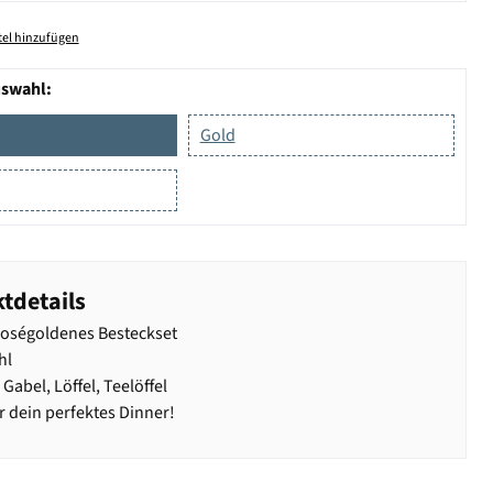
el hinzufügen
uswahl:
Gold
tdetails
 roségoldenes Besteckset
hl
Gabel, Löffel, Teelöffel
r dein perfektes Dinner!