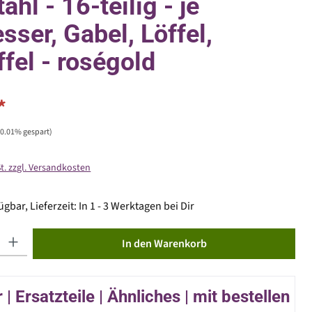
ahl - 16-teilig - je
sser, Gabel, Löffel,
ffel - roségold
*
50.01% gespart)
St. zzgl. Versandkosten
gbar, Lieferzeit: In 1 - 3 Werktagen bei Dir
ib den gewünschten Wert ein oder benutze die Schaltflächen um die Anzahl zu erhöhen od
In den Warenkorb
| Ersatzteile | Ähnliches | mit bestellen