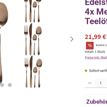
Edelst
4x Me
Teelö
21,99 €
%
43,99 €
(
Inhalt:
1 Stück
Preise inkl. Mw
Sofort verfü
Produkt Anzahl: G
Zubehör 