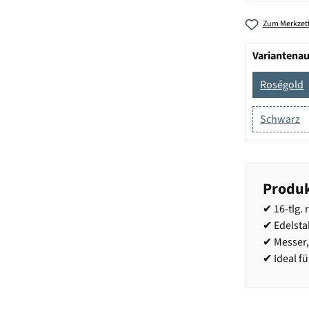
Zum Merkzett
Variantena
Roségold
Schwarz
Produk
✔ 16-tlg.
✔ Edelsta
✔ Messer, 
✔ Ideal fü