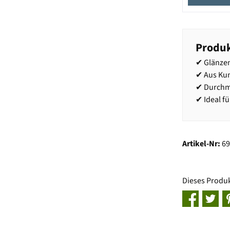
Produk
✔ Glänze
✔ Aus Kun
✔ Durchm
✔ Ideal f
Artikel-Nr:
6
Dieses Produ