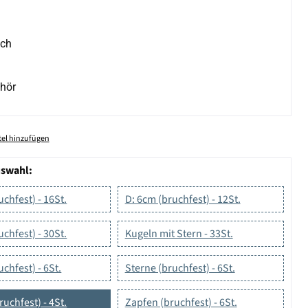
ich
hör
el hinzufügen
uswahl:
uchfest) - 16St.
D: 6cm (bruchfest) - 12St.
uchfest) - 30St.
Kugeln mit Stern - 33St.
chfest) - 6St.
Sterne (bruchfest) - 6St.
ruchfest) - 4St.
Zapfen (bruchfest) - 6St.