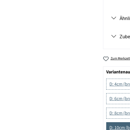
Ähnl
Zube
Zum Merkzett
Variantena
D: 4cm (br
D: 6cm (br
D: 8cm (bru
D: 10cm (b