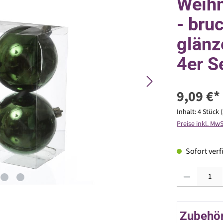
Weih
- bru
glänz
4er S
9,09 €*
Inhalt:
4 Stück
Preise inkl. Mw
Sofort verfü
Produkt Anzahl: G
Zubehör 