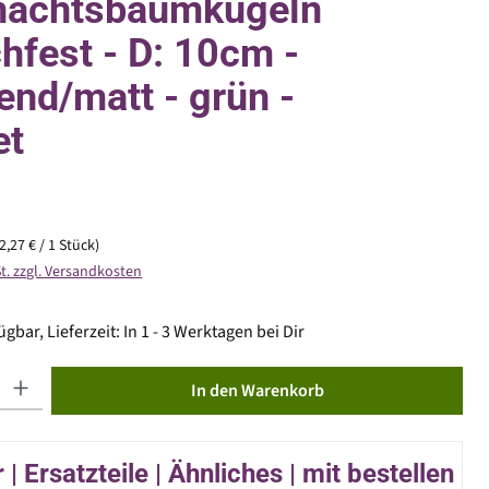
nachtsbaumkugeln
chfest - D: 10cm -
end/matt - grün -
et
(2,27 € / 1 Stück)
St. zzgl. Versandkosten
gbar, Lieferzeit: In 1 - 3 Werktagen bei Dir
ib den gewünschten Wert ein oder benutze die Schaltflächen um die Anzahl zu erhöhen od
In den Warenkorb
| Ersatzteile | Ähnliches | mit bestellen