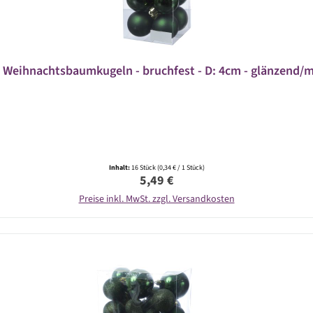
Weihnachtsbaumkugeln - bruchfest - D: 4cm - glänzend/ma
Inhalt:
16 Stück
(0,34 € / 1 Stück)
Regulärer Preis:
5,49 €
Preise inkl. MwSt. zzgl. Versandkosten