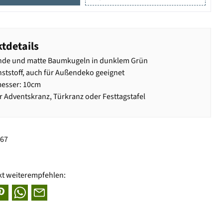
tdetails
nde und matte Baumkugeln in dunklem Grün
ststoff, auch für Außendeko geeignet
esser: 10cm
ür Adventskranz, Türkranz oder Festtagstafel
967
kt weiterempfehlen: