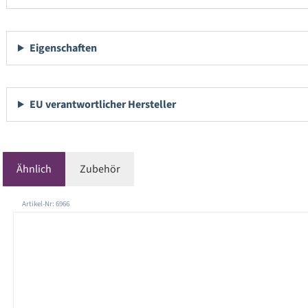
Eigenschaften
EU verantwortlicher Hersteller
Ähnlich
Zubehör
Produktgalerie überspringen
Artikel-Nr: 6966