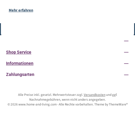
Mehr erfahren
Vertrag widerrufen
Service-Hotline
Shop Service
Informationen
Zahlungsarten
Alle Preise inkl. gesetzl. Mehrwertsteuer zzgl.
Versandkosten
und ggf.
Nachnahmegebühren, wenn nicht anders angegeben.
© 2026 www.home-and-living.com - Alle Rechte vorbehalten. Theme by
ThemeWare®