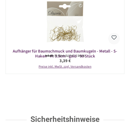
Aufhänger für Baumschmuck und Baumkugeln - Metall - S-
Haken - H: 3.5cm - gold - 50 Stück
Inhalt:
50 Stück
(0,07 € / 1 Stück)
Regulärer Preis:
3,39 €
Preise inkl. MwSt. zzgl. Versandkosten
Sicherheitshinweise