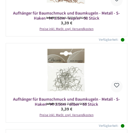
Aufhänger für Baumschmuck und Baumkugeln - Metall - S-
Haken - H: 3.5cm - kupfer - 50 Stück
Inhalt:
50 Stück
(0,07 € / 1 Stück)
Regulärer Preis:
3,39 €
Preise inkl. MwSt. zzgl. Versandkosten
Verfügbarkeit:
Aufhänger für Baumschmuck und Baumkugeln - Metall - S-
Haken - H: 3.5cm - silber - 50 Stück
Inhalt:
50 Stück
(0,07 € / 1 Stück)
Regulärer Preis:
3,39 €
Preise inkl. MwSt. zzgl. Versandkosten
Verfügbarkeit: