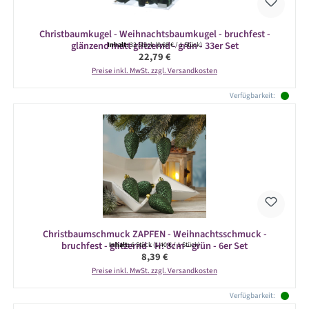
Christbaumkugel - Weihnachtsbaumkugel - bruchfest -
glänzend matt glitzernd - grün - 33er Set
Inhalt:
33 Stück
(0,69 € / 1 Stück)
Regulärer Preis:
22,79 €
Preise inkl. MwSt. zzgl. Versandkosten
Verfügbarkeit:
Christbaumschmuck ZAPFEN - Weihnachtsschmuck -
bruchfest - glitzernd - H: 8cm - grün - 6er Set
Inhalt:
6 Stück
(1,40 € / 1 Stück)
Regulärer Preis:
8,39 €
Preise inkl. MwSt. zzgl. Versandkosten
Verfügbarkeit: