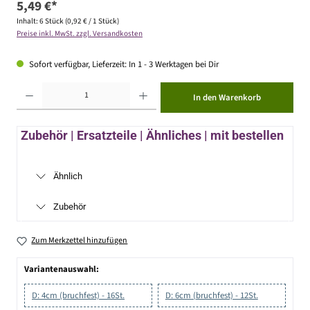
5,49 €*
Inhalt:
6 Stück
(0,92 € / 1 Stück)
Preise inkl. MwSt. zzgl. Versandkosten
Sofort verfügbar, Lieferzeit: In 1 - 3 Werktagen bei Dir
Produkt Anzahl: Gib den gewünschten Wert ein oder benutze die Schaltflächen um die Anzahl zu erhöhen ode
In den Warenkorb
Zubehör | Ersatzteile | Ähnliches | mit bestellen
Ähnlich
Zubehör
Zum Merkzettel hinzufügen
Variantenauswahl:
D: 4cm (bruchfest) - 16St.
D: 6cm (bruchfest) - 12St.