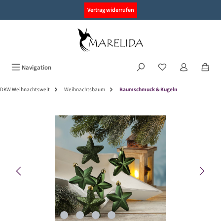
alt springen
Vertrag widerrufen
Navigation
DKW Weihnachtswelt
Weihnachtsbaum
Baumschmuck & Kugeln
Bildergalerie überspringen