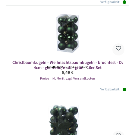
Produktgalerie überspringen
Verfügbarkeit:
Christbaumkugeln - Weihnachtsbaumkugeln - bruchfest - D:
4cm - glänzend/matt - grün - 16er Set
Inhalt:
16 Stück
(0,34 € / 1 Stück)
Regulärer Preis:
5,49 €
Preise inkl. MwSt. zzgl. Versandkosten
Verfügbarkeit: