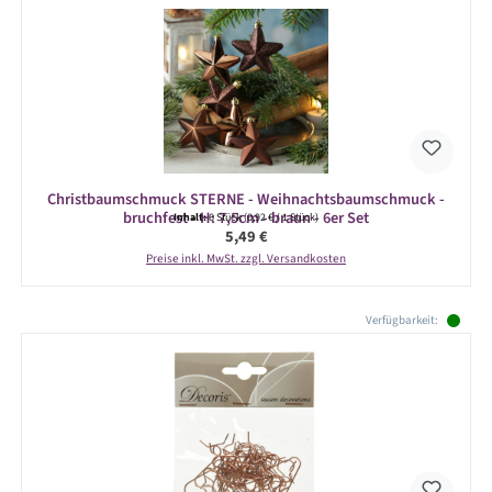
Christbaumschmuck STERNE - Weihnachtsbaumschmuck -
bruchfest - H: 7,5cm - braun - 6er Set
Inhalt:
6 Stück
(0,92 € / 1 Stück)
Regulärer Preis:
5,49 €
Preise inkl. MwSt. zzgl. Versandkosten
Produktgalerie überspringen
Verfügbarkeit: