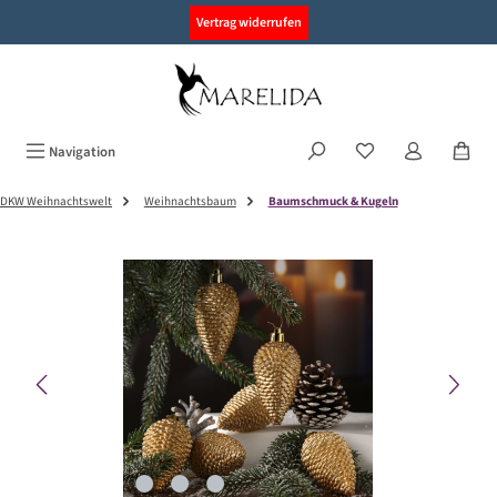
alt springen
Vertrag widerrufen
Navigation
DKW Weihnachtswelt
Weihnachtsbaum
Baumschmuck & Kugeln
Bildergalerie überspringen