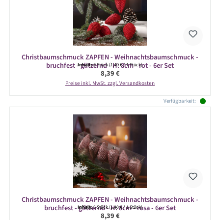
Christbaumschmuck ZAPFEN - Weihnachtsbaumschmuck -
bruchfest - glitzernd - H: 8cm - rot - 6er Set
Inhalt:
6 Stück
(1,40 € / 1 Stück)
Regulärer Preis:
8,39 €
Preise inkl. MwSt. zzgl. Versandkosten
Verfügbarkeit:
Christbaumschmuck ZAPFEN - Weihnachtsbaumschmuck -
bruchfest - glitzernd - H: 8cm - rosa - 6er Set
Inhalt:
6 Stück
(1,40 € / 1 Stück)
Regulärer Preis:
8,39 €