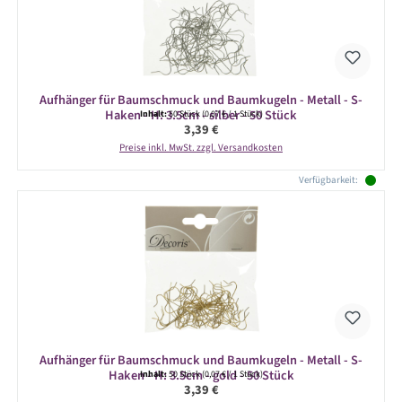
Aufhänger für Baumschmuck und Baumkugeln - Metall - S-
Haken - H: 3.5cm - silber - 50 Stück
Inhalt:
50 Stück
(0,07 € / 1 Stück)
Regulärer Preis:
3,39 €
Preise inkl. MwSt. zzgl. Versandkosten
Verfügbarkeit:
Aufhänger für Baumschmuck und Baumkugeln - Metall - S-
Haken - H: 3.5cm - gold - 50 Stück
Inhalt:
50 Stück
(0,07 € / 1 Stück)
Regulärer Preis:
3,39 €