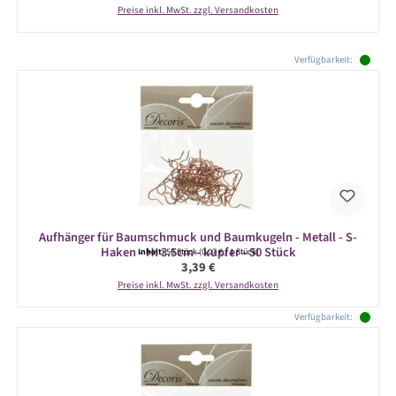
Preise inkl. MwSt. zzgl. Versandkosten
Produktgalerie überspringen
Verfügbarkeit:
Aufhänger für Baumschmuck und Baumkugeln - Metall - S-
Haken - H: 3.5cm - kupfer - 50 Stück
Inhalt:
50 Stück
(0,07 € / 1 Stück)
Regulärer Preis:
3,39 €
Preise inkl. MwSt. zzgl. Versandkosten
Verfügbarkeit: