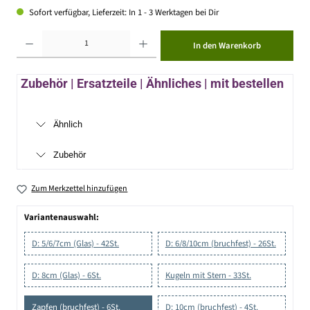
Sofort verfügbar, Lieferzeit: In 1 - 3 Werktagen bei Dir
Produkt Anzahl: Gib den gewünschten Wert ein oder benutze die Schaltflächen um die Anzahl zu erhöhen ode
In den Warenkorb
Zubehör | Ersatzteile | Ähnliches | mit bestellen
Ähnlich
Zubehör
Zum Merkzettel hinzufügen
Variantenauswahl:
D: 5/6/7cm (Glas) - 42St.
D: 6/8/10cm (bruchfest) - 26St.
D: 8cm (Glas) - 6St.
Kugeln mit Stern - 33St.
Zapfen (bruchfest) - 6St.
D: 10cm (bruchfest) - 4St.