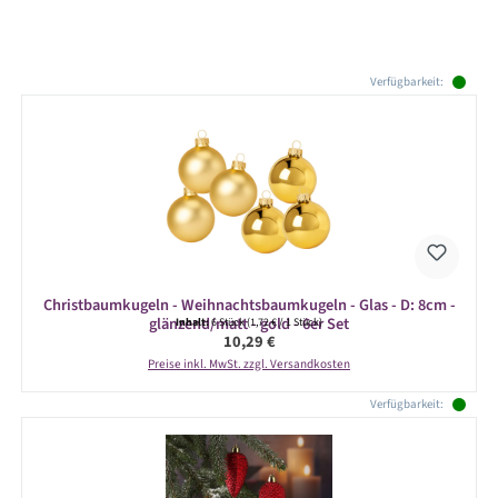
Produktgalerie überspringen
Verfügbarkeit:
Christbaumkugeln - Weihnachtsbaumkugeln - Glas - D: 8cm -
glänzend/matt - gold - 6er Set
Inhalt:
6 Stück
(1,72 € / 1 Stück)
Regulärer Preis:
10,29 €
Preise inkl. MwSt. zzgl. Versandkosten
Verfügbarkeit: