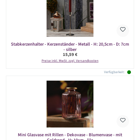
Stabkerzenhalter - Kerzenständer - Metall - H: 20,5cm - D: 7cm
- silber
Regulärer Preis:
15,59 €
Preise inkl. MwSt. zzgl. Versandkosten
Verfügbarkeit:
Mini Glasvase mit Rillen - Dekovase - Blumenvase - mit