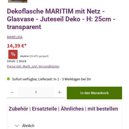
Dekoflasche MARITIM mit Netz -
Glasvase - Juteseil Deko - H: 25cm -
transparent
MARELIDA
14,39 €*
%
20,39 €
(29.43% gespart)
Inhalt:
1 Stück
Preise inkl. MwSt. zzgl. Versandkosten
Sofort verfügbar, Lieferzeit: In 1 - 3 Werktagen bei Dir
Produkt Anzahl: Gib den gewünschten Wert ein oder benutze die Schaltflächen um die Anzahl zu erhöhen ode
In den Warenkorb
Zubehör | Ersatzteile | Ähnliches | mit bestellen
Ähnlich