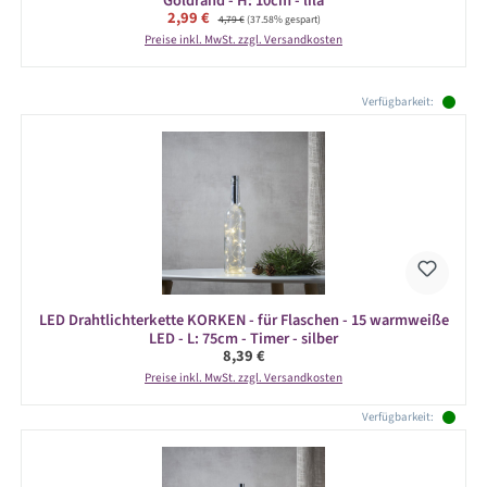
Goldrand - H: 10cm - lila
Verkaufspreis:
2,99 €
Regulärer Preis:
4,79 €
(37.58% gespart)
Preise inkl. MwSt. zzgl. Versandkosten
Produktgalerie überspringen
Verfügbarkeit:
LED Drahtlichterkette KORKEN - für Flaschen - 15 warmweiße
LED - L: 75cm - Timer - silber
Regulärer Preis:
8,39 €
Preise inkl. MwSt. zzgl. Versandkosten
Verfügbarkeit: