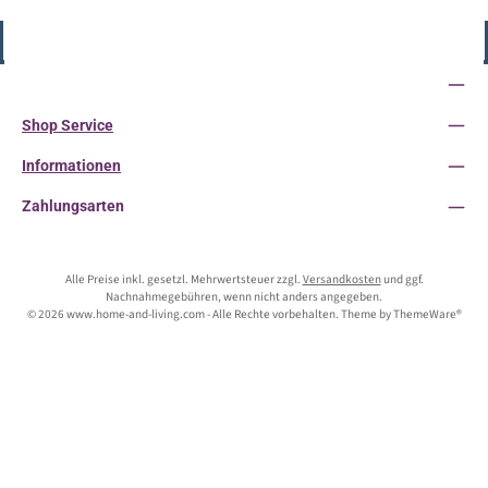
Vertrag widerrufen
Service-Hotline
Shop Service
Informationen
Zahlungsarten
Alle Preise inkl. gesetzl. Mehrwertsteuer zzgl.
Versandkosten
und ggf.
Nachnahmegebühren, wenn nicht anders angegeben.
© 2026 www.home-and-living.com - Alle Rechte vorbehalten. Theme by
ThemeWare®