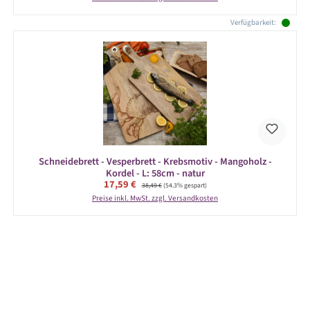
Verfügbarkeit:
Schneidebrett - Vesperbrett - Krebsmotiv - Mangoholz -
Kordel - L: 58cm - natur
Verkaufspreis:
17,59 €
Regulärer Preis:
38,49 €
(54.3% gespart)
Preise inkl. MwSt. zzgl. Versandkosten