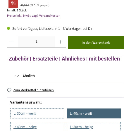
%
43,99 €
(27.51% gespart)
Inhalt:
1 Stück
Preise inkl. MwSt. zzgl. Versandkosten
Sofort verfügbar, Lieferzeit: In 1 - 3 Werktagen bei Dir
Produkt Anzahl: Gib den gewünschten Wert ein oder benutze die Schaltflächen um die Anzahl zu erhöhen ode
In den Warenkorb
Zubehör | Ersatzteile | Ähnliches | mit bestellen
Ähnlich
Zum Merkzettel hinzufügen
Variantenauswahl:
L: 30cm - weiß
L: 40cm - weiß
L: 40cm - beige
L: 30cm - beige