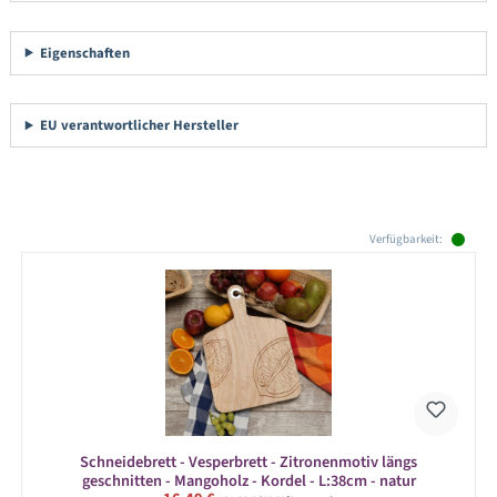
Eigenschaften
EU verantwortlicher Hersteller
Produktgalerie überspringen
Verfügbarkeit:
Schneidebrett - Vesperbrett - Zitronenmotiv längs
geschnitten - Mangoholz - Kordel - L:38cm - natur
Regulärer Preis: