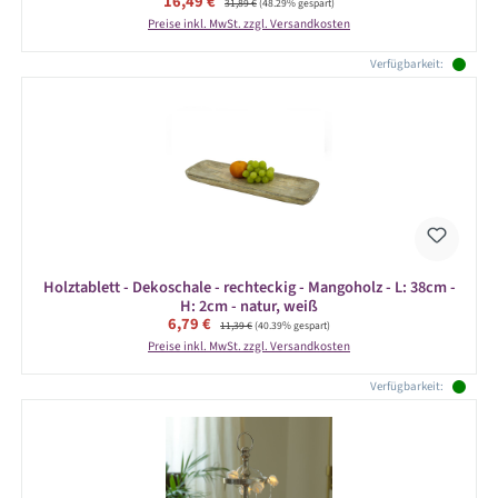
Verkaufspreis:
16,49 €
31,89 €
(48.29% gespart)
Preise inkl. MwSt. zzgl. Versandkosten
Verfügbarkeit:
Holztablett - Dekoschale - rechteckig - Mangoholz - L: 38cm -
H: 2cm - natur, weiß
Verkaufspreis:
6,79 €
Regulärer Preis:
11,39 €
(40.39% gespart)
Preise inkl. MwSt. zzgl. Versandkosten
Verfügbarkeit: