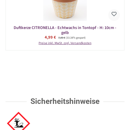
Duftkerze CITRONELLA - Echtwachs in Tontopf - H: 10cm -
gelb
Verkaufspreis:
4,99 €
Regulärer Preis:
7,49 €
(33.38% gespart)
Preise inkl. MwSt. zzgl. Versandkosten
Sicherheitshinweise