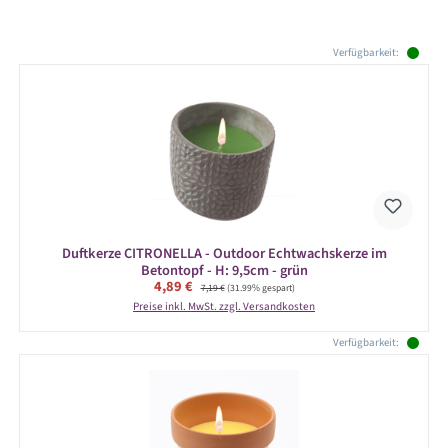
Produktgalerie überspringen
Verfügbarkeit:
Duftkerze CITRONELLA - Outdoor Echtwachskerze im
Betontopf - H: 9,5cm - grün
Verkaufspreis:
4,89 €
Regulärer Preis:
7,19 €
(31.99% gespart)
Preise inkl. MwSt. zzgl. Versandkosten
Verfügbarkeit: