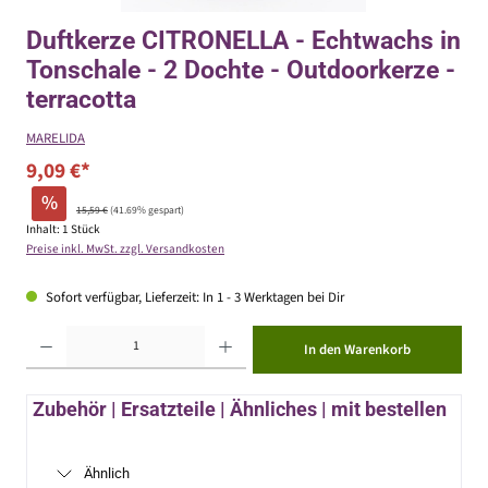
Duftkerze CITRONELLA - Echtwachs in
Tonschale - 2 Dochte - Outdoorkerze -
terracotta
MARELIDA
9,09 €*
%
15,59 €
(41.69% gespart)
Inhalt:
1 Stück
Preise inkl. MwSt. zzgl. Versandkosten
Sofort verfügbar, Lieferzeit: In 1 - 3 Werktagen bei Dir
Produkt Anzahl: Gib den gewünschten Wert ein oder benutze die Schaltflächen um die Anzahl zu erhöhen ode
In den Warenkorb
Zubehör | Ersatzteile | Ähnliches | mit bestellen
Ähnlich