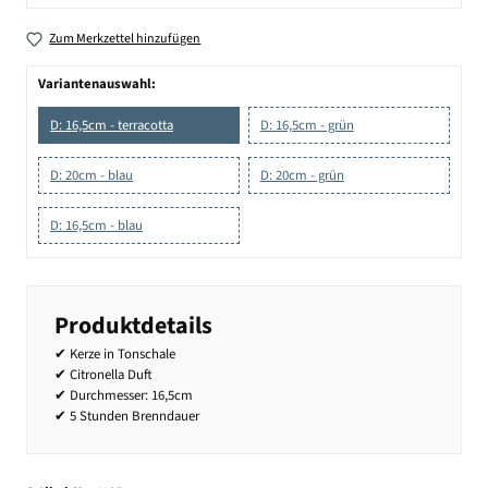
Zum Merkzettel hinzufügen
Variantenauswahl:
D: 16,5cm - terracotta
D: 16,5cm - grün
D: 20cm - blau
D: 20cm - grün
D: 16,5cm - blau
Produktdetails
✔ Kerze in Tonschale
✔ Citronella Duft
✔ Durchmesser: 16,5cm
✔ 5 Stunden Brenndauer