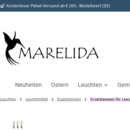
Kostenloser Paket-Versand ab € 100,- Bestellwert (DE)
springen
Zur Hauptnavigation springen
Neuheiten
Ostern
Leuchten
Gemü
Leuchten
Leuchtmittel
Ersatzlampen
Ersatzlampen für Leu
Bildergalerie überspringen