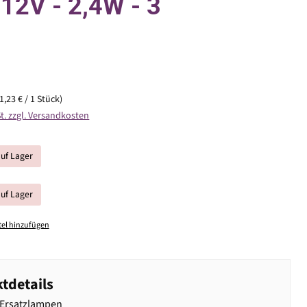
 12V - 2,4W - 3
(1,23 € / 1 Stück)
St. zzgl. Versandkosten
auf Lager
auf Lager
el hinzufügen
tdetails
 Ersatzlampen