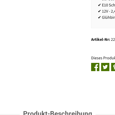
✔ E10 Sc
✔ 12V - 2
✔ Glühbi
Artikel-Nr:
2
Dieses Produ
Produkt-Beschreibung