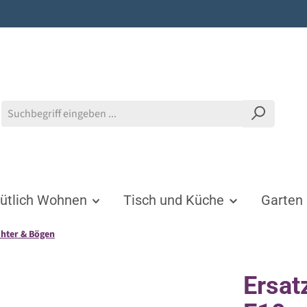
tlich Wohnen
Tisch und Küche
Garten
chter & Bögen
Ersat