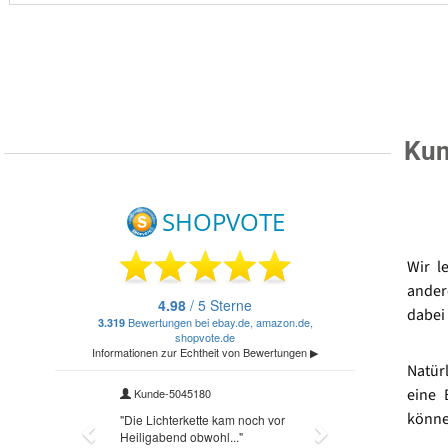
Kun
Wir l
ander
dabei 
Natür
eine 
könne