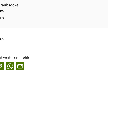
hraubsockel
,4W
rnen
265
kt weiterempfehlen: