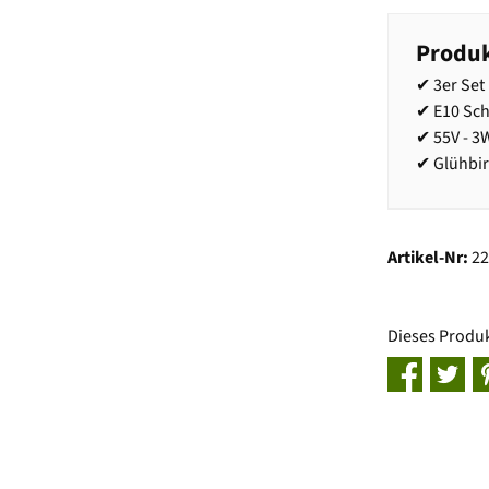
Produk
✔ 3er Set
✔ E10 Sc
✔ 55V - 3
✔ Glühbi
Artikel-Nr:
2
Dieses Produ