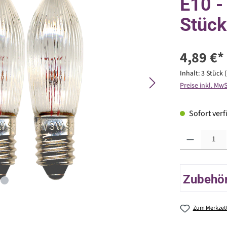
E10 -
Stück
4,89 €*
Inhalt:
3 Stück
Preise inkl. Mw
Sofort verfü
Produkt Anzahl: G
Zubehör 
Zum Merkzett