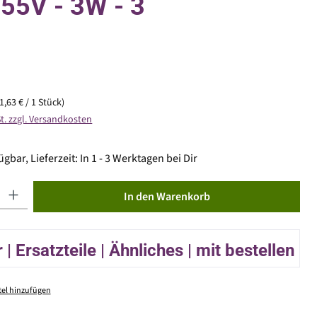
 55V - 3W - 3
(1,63 € / 1 Stück)
St. zzgl. Versandkosten
gbar, Lieferzeit: In 1 - 3 Werktagen bei Dir
ib den gewünschten Wert ein oder benutze die Schaltflächen um die Anzahl zu erhöhen od
In den Warenkorb
| Ersatzteile | Ähnliches | mit bestellen
el hinzufügen