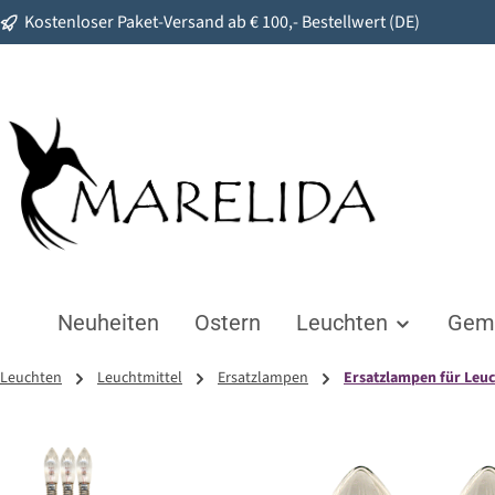
Kostenloser Paket-Versand ab € 100,- Bestellwert (DE)
springen
Zur Hauptnavigation springen
Neuheiten
Ostern
Leuchten
Gemü
Leuchten
Leuchtmittel
Ersatzlampen
Ersatzlampen für Leu
Bildergalerie überspringen