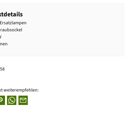
tdetails
 Ersatzlampen
hraubsockel
W
rnen
258
kt weiterempfehlen: