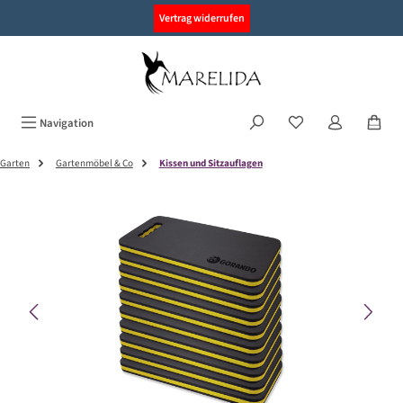
alt springen
Vertrag widerrufen
Navigation
Garten
Gartenmöbel & Co
Kissen und Sitzauflagen
Bildergalerie überspringen