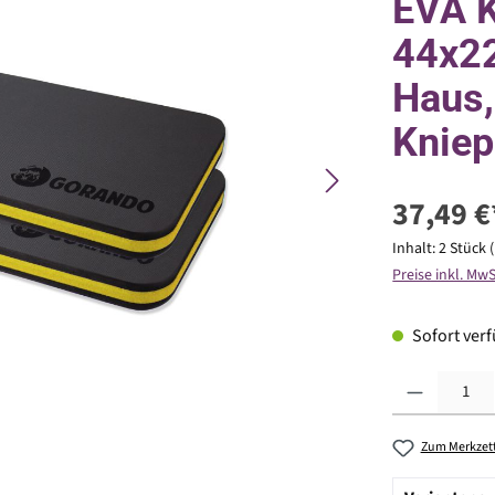
EVA K
44x22
Haus,
Kniep
37,49 €
Inhalt:
2 Stück
Preise inkl. Mw
Sofort verfü
Produkt Anzahl: G
Zum Merkzett