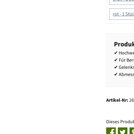
rot - 1 Stü
Produk
✔ Hochwe
✔ Für Be
✔ Gelenk
✔ Abmessu
Artikel-Nr:
2
Dieses Produ