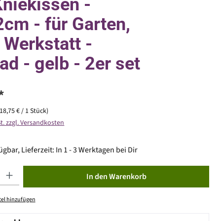
niekissen -
cm - für Garten,
 Werkstatt -
ad - gelb - 2er set
*
(18,75 € / 1 Stück)
St. zzgl. Versandkosten
gbar, Lieferzeit: In 1 - 3 Werktagen bei Dir
ib den gewünschten Wert ein oder benutze die Schaltflächen um die Anzahl zu erhöhen od
In den Warenkorb
el hinzufügen