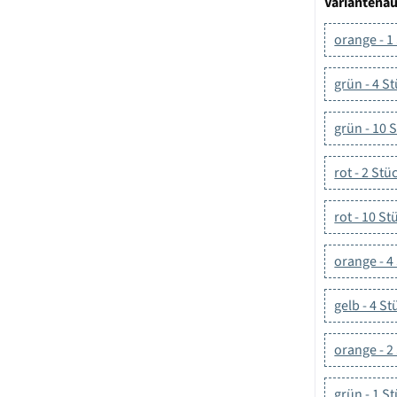
Variantena
orange - 1
grün - 4 S
grün - 10 
rot - 2 Stü
rot - 10 St
orange - 4
gelb - 4 St
orange - 2
grün - 1 S