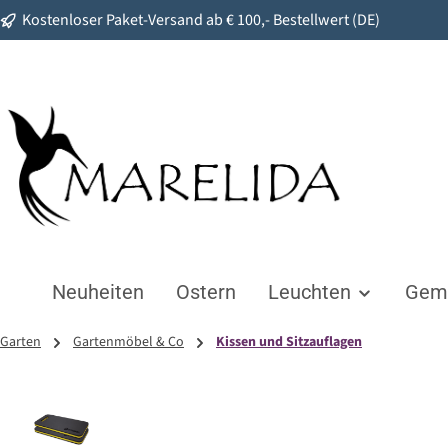
Kostenloser Paket-Versand ab € 100,- Bestellwert (DE)
springen
Zur Hauptnavigation springen
Neuheiten
Ostern
Leuchten
Gemü
Garten
Gartenmöbel & Co
Kissen und Sitzauflagen
Bildergalerie überspringen