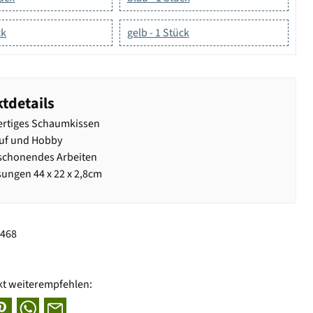
ck
gelb - 1 Stück
tdetails
rtiges Schaumkissen
ruf und Hobby
schonendes Arbeiten
ngen 44 x 22 x 2,8cm
6468
kt weiterempfehlen: