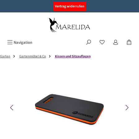
alt springen
Vertrag widerrufen
Navigation
Garten
Gartenmöbel & Co
Kissen und Sitzauflagen
Bildergalerie überspringen