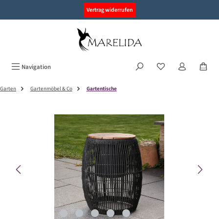
alt springen
Vertrag widerrufen
Navigation
Garten
Gartenmöbel & Co
Gartentische
Bildergalerie überspringen