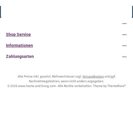
Vertrag widerrufen
Service-Hotline
Shop Service
Informationen
Zahlungsarten
Alle Preise inkl. gesetzl. Mehrwertsteuer zzgl.
Versandkosten
und ggf.
Nachnahmegebühren, wenn nicht anders angegeben.
© 2026 www.home-and-living.com - Alle Rechte vorbehalten. Theme by
ThemeWare®