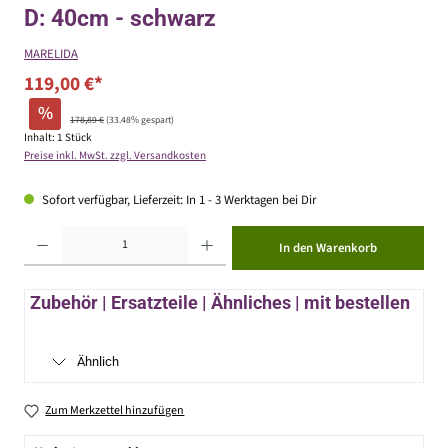
D: 40cm - schwarz
MARELIDA
119,00 €*
%
178,89 €
(33.48% gespart)
Inhalt:
1 Stück
Preise inkl. MwSt. zzgl. Versandkosten
Sofort verfügbar, Lieferzeit: In 1 - 3 Werktagen bei Dir
Produkt Anzahl: Gib den gewünschten Wert ein oder benutze die Schaltflächen um die Anzahl zu erhöhen ode
In den Warenkorb
Zubehör | Ersatzteile | Ähnliches | mit bestellen
Ähnlich
Zum Merkzettel hinzufügen