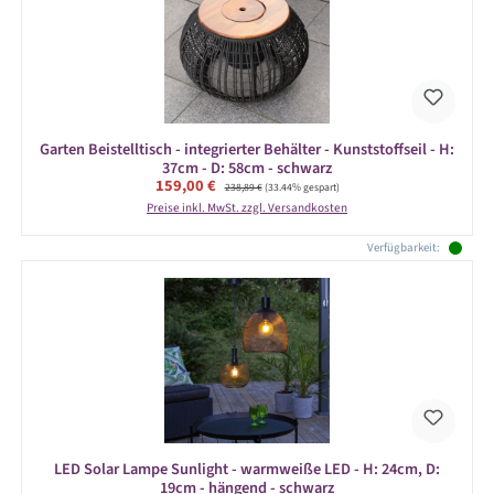
Garten Beistelltisch - integrierter Behälter - Kunststoffseil - H:
37cm - D: 58cm - schwarz
Verkaufspreis:
159,00 €
Regulärer Preis:
238,89 €
(33.44% gespart)
Preise inkl. MwSt. zzgl. Versandkosten
Verfügbarkeit:
LED Solar Lampe Sunlight - warmweiße LED - H: 24cm, D:
19cm - hängend - schwarz