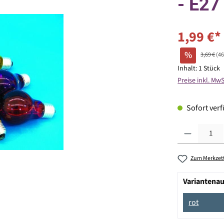
- E27
1,99 €*
%
3,69 €
(4
Inhalt:
1 Stück
Preise inkl. Mw
Sofort verfü
Produkt Anzahl: G
Zum Merkzett
Variantena
rot