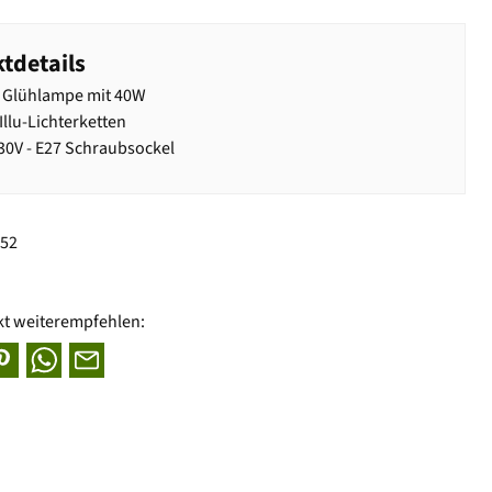
tdetails
 Glühlampe mit 40W
 Illu-Lichterketten
30V - E27 Schraubsockel
852
kt weiterempfehlen: