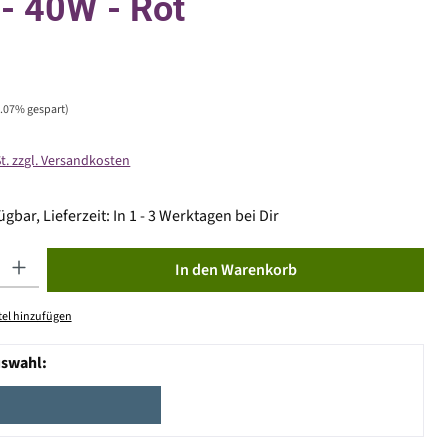
 - 40W - Rot
6.07% gespart)
St. zzgl. Versandkosten
gbar, Lieferzeit: In 1 - 3 Werktagen bei Dir
ib den gewünschten Wert ein oder benutze die Schaltflächen um die Anzahl zu erhöhen od
In den Warenkorb
el hinzufügen
uswahl: