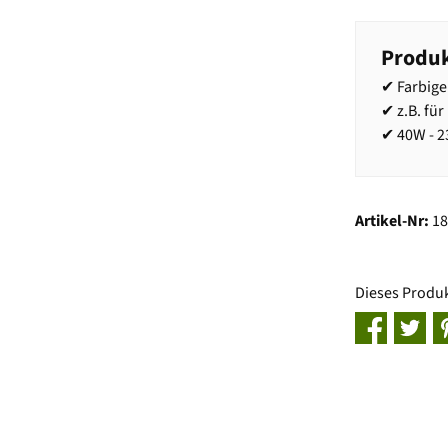
Produk
✔ Farbige
✔ z.B. für
✔ 40W - 2
Artikel-Nr:
1
Dieses Produ