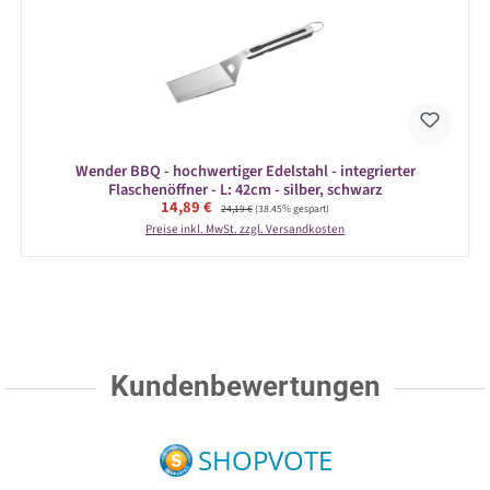
Wender BBQ - hochwertiger Edelstahl - integrierter
Flaschenöffner - L: 42cm - silber, schwarz
Verkaufspreis:
14,89 €
Regulärer Preis:
24,19 €
(38.45% gespart)
Preise inkl. MwSt. zzgl. Versandkosten
Kundenbewertungen