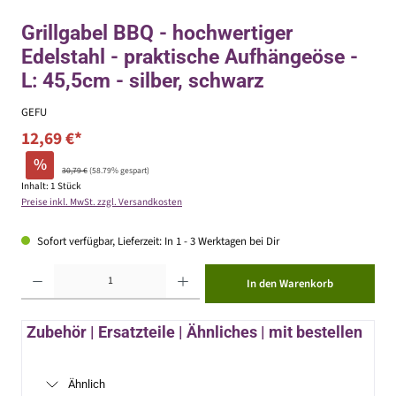
Grillgabel BBQ - hochwertiger
Edelstahl - praktische Aufhängeöse -
L: 45,5cm - silber, schwarz
GEFU
12,69 €*
%
30,79 €
(58.79% gespart)
Inhalt:
1 Stück
Preise inkl. MwSt. zzgl. Versandkosten
Sofort verfügbar, Lieferzeit: In 1 - 3 Werktagen bei Dir
Produkt Anzahl: Gib den gewünschten Wert ein oder benutze die Schaltflächen um die Anzahl zu erhöhen ode
In den Warenkorb
Zubehör | Ersatzteile | Ähnliches | mit bestellen
Ähnlich