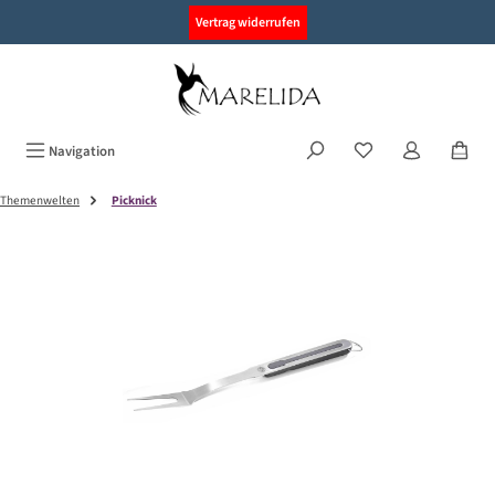
alt springen
Vertrag widerrufen
Navigation
Themenwelten
Picknick
Bildergalerie überspringen