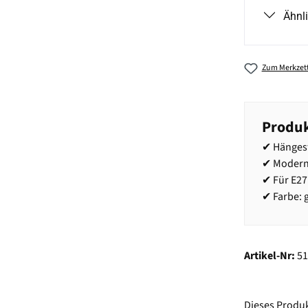
Ähnl
Zum Merkzett
Produk
✔ Hänges
✔ Modern
✔ Für E27
✔ Farbe: 
Artikel-Nr:
5
Dieses Produ