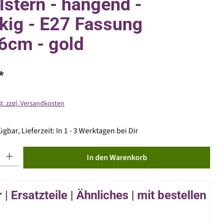
lstern - hängend -
kig - E27 Fassung
36cm - gold
*
St. zzgl. Versandkosten
gbar, Lieferzeit: In 1 - 3 Werktagen bei Dir
ib den gewünschten Wert ein oder benutze die Schaltflächen um die Anzahl zu erhöhen od
In den Warenkorb
| Ersatzteile | Ähnliches | mit bestellen