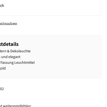
ich
el hinzufügen
tdetails
tern & Dekoleuchte
 und elegant
 Fassung Leuchtmittel
gold
102
kt weiterempfehlen: