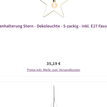
halterung Stern - Dekoleuchte - 5-zackig - inkl. E27 Fass
Regulärer Preis:
35,19 €
Preise inkl. MwSt. zzgl. Versandkosten