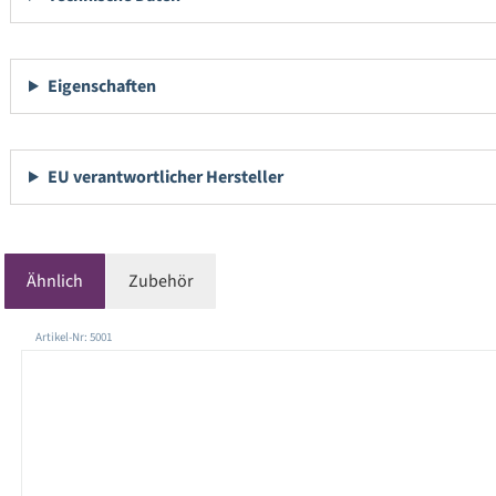
Eigenschaften
EU verantwortlicher Hersteller
Ähnlich
Zubehör
Produktgalerie überspringen
Artikel-Nr: 5001