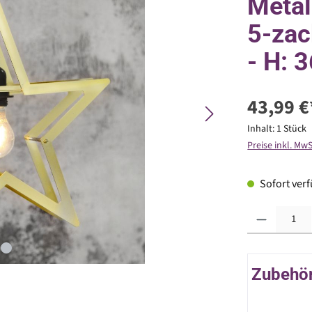
Metal
5-zac
- H: 
43,99 €
Inhalt:
1 Stück
Preise inkl. Mw
Sofort verfü
Produkt Anzahl: G
Zubehör 