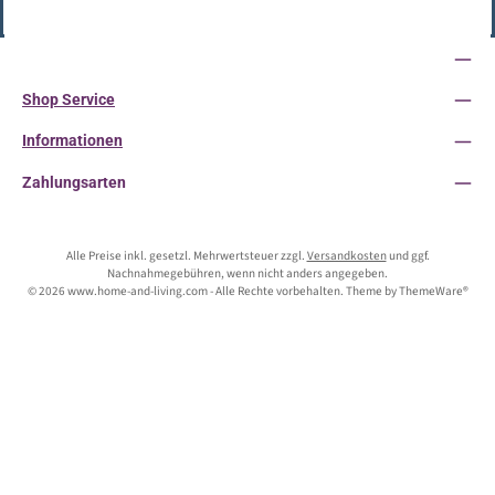
Vertrag widerrufen
Service-Hotline
Shop Service
Informationen
Zahlungsarten
Alle Preise inkl. gesetzl. Mehrwertsteuer zzgl.
Versandkosten
und ggf.
Nachnahmegebühren, wenn nicht anders angegeben.
© 2026 www.home-and-living.com - Alle Rechte vorbehalten. Theme by
ThemeWare®