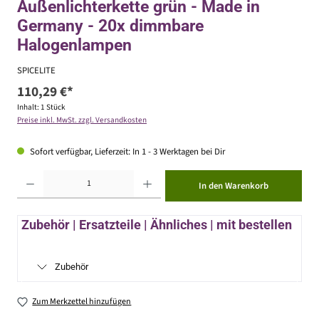
Außenlichterkette grün - Made in
Germany - 20x dimmbare
Halogenlampen
SPICELITE
110,29 €*
Inhalt:
1 Stück
Preise inkl. MwSt. zzgl. Versandkosten
Sofort verfügbar, Lieferzeit: In 1 - 3 Werktagen bei Dir
Produkt Anzahl: Gib den gewünschten Wert ein oder benutze die Schaltflächen um die Anzahl zu erhöhen ode
In den Warenkorb
Zubehör | Ersatzteile | Ähnliches | mit bestellen
Zubehör
Zum Merkzettel hinzufügen