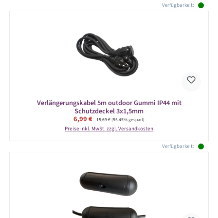
Verfügbarkeit:
Verlängerungskabel 5m outdoor Gummi IP44 mit
Schutzdeckel 3x1,5mm
Verkaufspreis:
6,99 €
Regulärer Preis:
15,69 €
(55.45% gespart)
Preise inkl. MwSt. zzgl. Versandkosten
Verfügbarkeit: