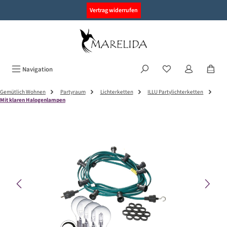
alt springen
Vertrag widerrufen
Navigation
Gemütlich Wohnen
Partyraum
Lichterketten
ILLU Partylichterketten
Mit klaren Halogenlampen
Bildergalerie überspringen