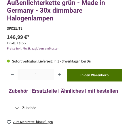
Außenlichterkette grün - Made in
Germany - 30x dimmbare
Halogenlampen
SPICELITE
146,99 €*
Inhalt:
1 Stück
Preise inkl. MwSt. zzgl. Versandkosten
Sofort verfügbar, Lieferzeit: In 1 - 3 Werktagen bei Dir
Produkt Anzahl: Gib den gewünschten Wert ein oder benutze die Schaltflächen um die Anzahl zu erhöhen ode
In den Warenkorb
Zubehör | Ersatzteile | Ähnliches | mit bestellen
Zubehör
Zum Merkzettel hinzufügen