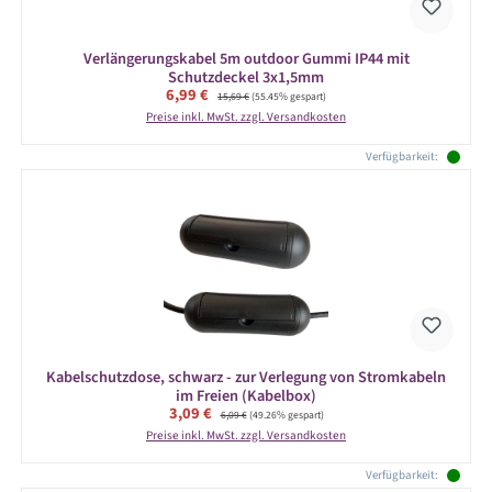
Verlängerungskabel 5m outdoor Gummi IP44 mit
Schutzdeckel 3x1,5mm
Verkaufspreis:
6,99 €
Regulärer Preis:
15,69 €
(55.45% gespart)
Preise inkl. MwSt. zzgl. Versandkosten
Verfügbarkeit:
Kabelschutzdose, schwarz - zur Verlegung von Stromkabeln
im Freien (Kabelbox)
Verkaufspreis:
3,09 €
Regulärer Preis:
6,09 €
(49.26% gespart)
Preise inkl. MwSt. zzgl. Versandkosten
Verfügbarkeit: