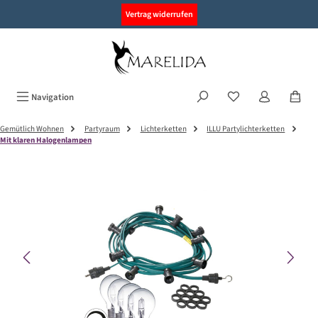
alt springen
Vertrag widerrufen
Navigation
Gemütlich Wohnen
Partyraum
Lichterketten
ILLU Partylichterketten
Mit klaren Halogenlampen
Bildergalerie überspringen