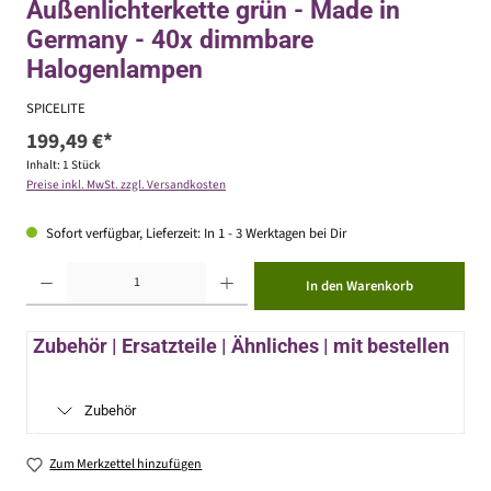
Außenlichterkette grün - Made in
Germany - 40x dimmbare
Halogenlampen
SPICELITE
199,49 €*
Inhalt:
1 Stück
Preise inkl. MwSt. zzgl. Versandkosten
Sofort verfügbar, Lieferzeit: In 1 - 3 Werktagen bei Dir
Produkt Anzahl: Gib den gewünschten Wert ein oder benutze die Schaltflächen um die Anzahl zu erhöhen ode
In den Warenkorb
Zubehör | Ersatzteile | Ähnliches | mit bestellen
Zubehör
Zum Merkzettel hinzufügen