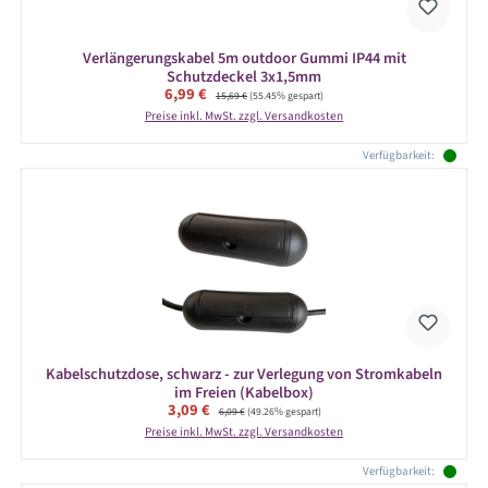
Verlängerungskabel 5m outdoor Gummi IP44 mit
Schutzdeckel 3x1,5mm
Verkaufspreis:
6,99 €
Regulärer Preis:
15,69 €
(55.45% gespart)
Preise inkl. MwSt. zzgl. Versandkosten
Verfügbarkeit:
Kabelschutzdose, schwarz - zur Verlegung von Stromkabeln
im Freien (Kabelbox)
Verkaufspreis:
3,09 €
Regulärer Preis:
6,09 €
(49.26% gespart)
Preise inkl. MwSt. zzgl. Versandkosten
Verfügbarkeit: