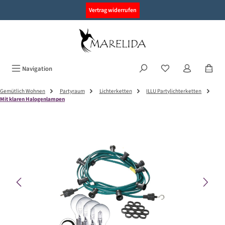
alt springen
Vertrag widerrufen
Navigation
Gemütlich Wohnen
Partyraum
Lichterketten
ILLU Partylichterketten
Mit klaren Halogenlampen
Bildergalerie überspringen