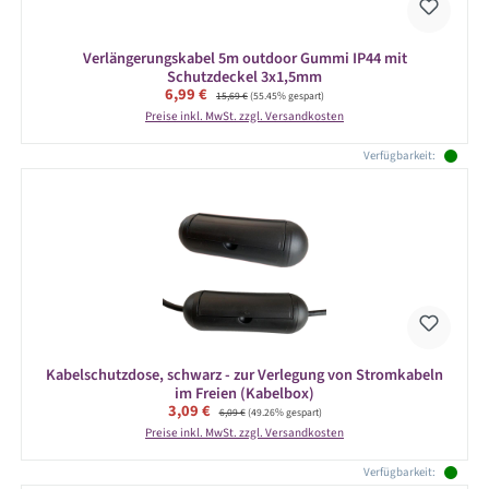
Verlängerungskabel 5m outdoor Gummi IP44 mit
Schutzdeckel 3x1,5mm
Verkaufspreis:
6,99 €
Regulärer Preis:
15,69 €
(55.45% gespart)
Preise inkl. MwSt. zzgl. Versandkosten
Verfügbarkeit:
Kabelschutzdose, schwarz - zur Verlegung von Stromkabeln
im Freien (Kabelbox)
Verkaufspreis:
3,09 €
Regulärer Preis:
6,09 €
(49.26% gespart)
Preise inkl. MwSt. zzgl. Versandkosten
Verfügbarkeit: