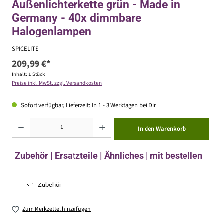
Außenlichterkette grün - Made in
Germany - 40x dimmbare
Halogenlampen
SPICELITE
209,99 €*
Inhalt:
1 Stück
Preise inkl. MwSt. zzgl. Versandkosten
Sofort verfügbar, Lieferzeit: In 1 - 3 Werktagen bei Dir
Produkt Anzahl: Gib den gewünschten Wert ein oder benutze die Schaltflächen um die Anzahl zu erhöhen ode
In den Warenkorb
Zubehör | Ersatzteile | Ähnliches | mit bestellen
Zubehör
Zum Merkzettel hinzufügen