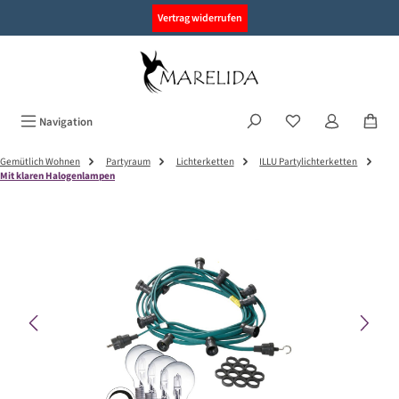
alt springen
Vertrag widerrufen
Navigation
Gemütlich Wohnen
Partyraum
Lichterketten
ILLU Partylichterketten
Mit klaren Halogenlampen
Bildergalerie überspringen