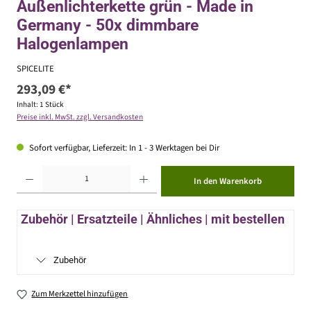
Außenlichterkette grün - Made in
Germany - 50x dimmbare
Halogenlampen
SPICELITE
293,09 €*
Inhalt:
1 Stück
Preise inkl. MwSt. zzgl. Versandkosten
Sofort verfügbar, Lieferzeit: In 1 - 3 Werktagen bei Dir
Produkt Anzahl: Gib den gewünschten Wert ein oder benutze die Schaltflächen um die Anzahl zu erhöhen ode
In den Warenkorb
Zubehör | Ersatzteile | Ähnliches | mit bestellen
Zubehör
Zum Merkzettel hinzufügen