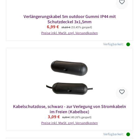
Verlängerungskabel 5m outdoor Gummi IP44 mit
Schutzdeckel 3x1,5mm
Verkaufspreis:
6,99 €
Regulärer Preis:
15,69 €
(55.45% gespart)
Preise inkl. MwSt. zzgl. Versandkosten
Verfügbarkeit:
Kabelschutzdose, schwarz - zur Verlegung von Stromkabeln
im Freien (Kabelbox)
Verkaufspreis:
3,09 €
Regulärer Preis:
6,09 €
(49.26% gespart)
Preise inkl. MwSt. zzgl. Versandkosten
Verfügbarkeit: