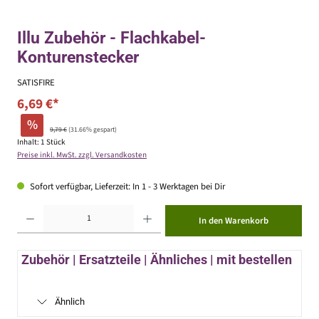
Illu Zubehör - Flachkabel-
Konturenstecker
SATISFIRE
6,69 €*
%
9,79 €
(31.66% gespart)
Inhalt:
1 Stück
Preise inkl. MwSt. zzgl. Versandkosten
Sofort verfügbar, Lieferzeit: In 1 - 3 Werktagen bei Dir
Produkt Anzahl: Gib den gewünschten Wert ein oder benutze die Schaltflächen um die Anzahl zu erhöhen ode
In den Warenkorb
Zubehör | Ersatzteile | Ähnliches | mit bestellen
Ähnlich