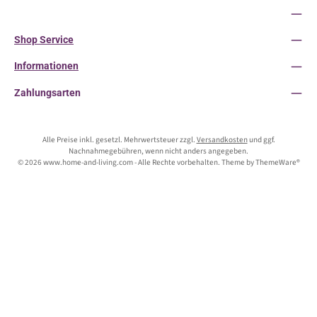
Service-Hotline
Shop Service
Informationen
Zahlungsarten
Alle Preise inkl. gesetzl. Mehrwertsteuer zzgl.
Versandkosten
und ggf.
Nachnahmegebühren, wenn nicht anders angegeben.
© 2026 www.home-and-living.com - Alle Rechte vorbehalten. Theme by
ThemeWare®