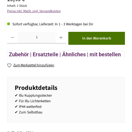
Inhalt:
1 Stück
Preise inkl. MwSt. zzgl. Versandkosten
Sofort verfügbar, Lieferzeit: In 1 - 3 Werktagen bei Dir
Produkt Anzahl: Gib den gewünschten Wert ein oder benutze die Schaltflächen um die Anzahl zu erhöhen ode
In den Warenkorb
Zubehör | Ersatzteile | Ähnliches | mit bestellen
Zum Merkzettel hinzufügen
Produktdetails
✔ Illu Kupplungsstecker
✔ Für Illu Lichterketten
✔ IP44 wetterfest
✔ Zum Selbstbau