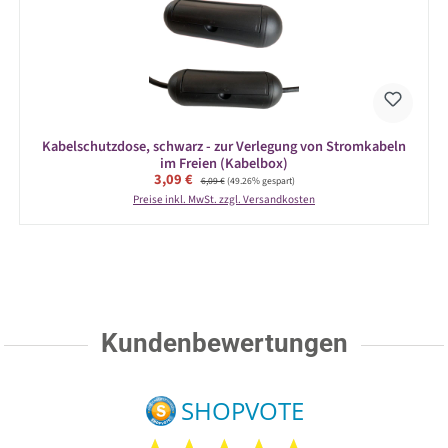
Kabelschutzdose, schwarz - zur Verlegung von Stromkabeln
im Freien (Kabelbox)
Verkaufspreis:
3,09 €
Regulärer Preis:
6,09 €
(49.26% gespart)
Preise inkl. MwSt. zzgl. Versandkosten
Kundenbewertungen