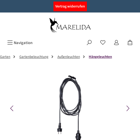
alt springen
Vertrag widerrufen
Navigation
Garten
Gartenbeleuchtung
Außenleuchten
Hängeleuchten
Bildergalerie überspringen