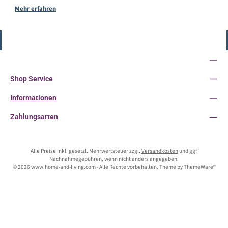
Mehr erfahren
Vertrag widerrufen
Service-Hotline
Shop Service
Informationen
Zahlungsarten
Alle Preise inkl. gesetzl. Mehrwertsteuer zzgl.
Versandkosten
und ggf.
Nachnahmegebühren, wenn nicht anders angegeben.
© 2026 www.home-and-living.com - Alle Rechte vorbehalten. Theme by
ThemeWare®