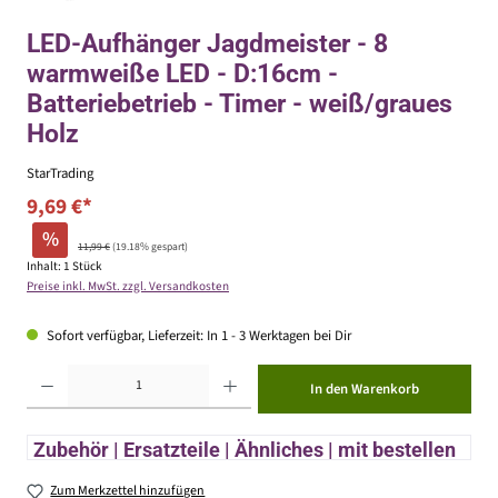
LED-Aufhänger Jagdmeister - 8
warmweiße LED - D:16cm -
Batteriebetrieb - Timer - weiß/graues
Holz
StarTrading
9,69 €*
%
11,99 €
(19.18% gespart)
Inhalt:
1 Stück
Preise inkl. MwSt. zzgl. Versandkosten
Sofort verfügbar, Lieferzeit: In 1 - 3 Werktagen bei Dir
Produkt Anzahl: Gib den gewünschten Wert ein oder benutze die Schaltflächen um die Anzahl zu erhöhen ode
In den Warenkorb
Zubehör | Ersatzteile | Ähnliches | mit bestellen
Zum Merkzettel hinzufügen