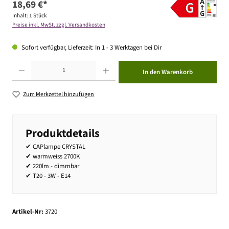
18,69 €*
Inhalt:
1 Stück
Preise inkl. MwSt. zzgl. Versandkosten
Sofort verfügbar, Lieferzeit: In 1 - 3 Werktagen bei Dir
Produkt Anzahl: Gib den gewünschten Wert ein oder benutze die Schaltflächen um die Anzahl zu erhöhen ode
In den Warenkorb
Zum Merkzettel hinzufügen
Produktdetails
✔ CAPlampe CRYSTAL
✔ warmweiss 2700K
✔ 220lm - dimmbar
✔ T20 - 3W - E14
Artikel-Nr:
3720