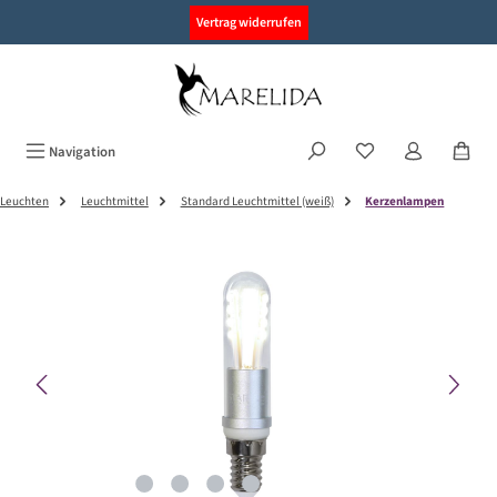
alt springen
Vertrag widerrufen
Navigation
Leuchten
Leuchtmittel
Standard Leuchtmittel (weiß)
Kerzenlampen
Bildergalerie überspringen