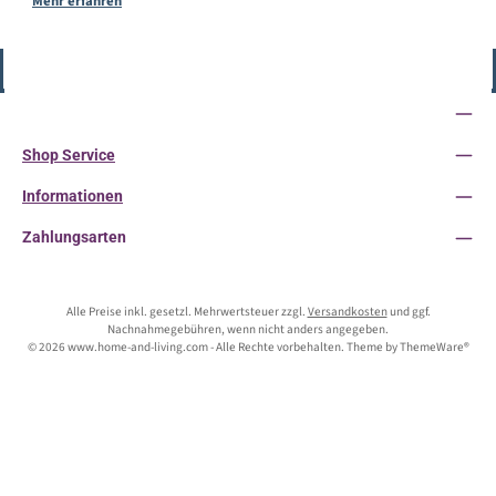
Mehr erfahren
Vertrag widerrufen
Service-Hotline
Shop Service
Informationen
Zahlungsarten
Alle Preise inkl. gesetzl. Mehrwertsteuer zzgl.
Versandkosten
und ggf.
Nachnahmegebühren, wenn nicht anders angegeben.
© 2026 www.home-and-living.com - Alle Rechte vorbehalten. Theme by
ThemeWare®