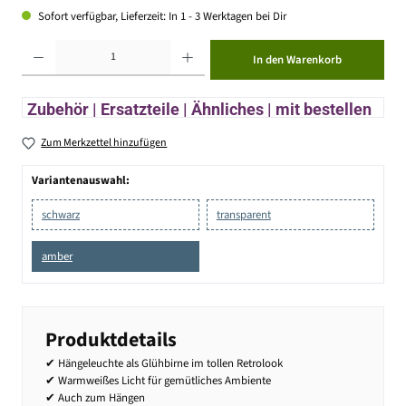
Sofort verfügbar, Lieferzeit: In 1 - 3 Werktagen bei Dir
Produkt Anzahl: Gib den gewünschten Wert ein oder benutze die Schaltflächen um die Anzahl zu erhöhen ode
In den Warenkorb
Zubehör | Ersatzteile | Ähnliches | mit bestellen
Zum Merkzettel hinzufügen
Variantenauswahl:
schwarz
transparent
amber
Produktdetails
✔ Hängeleuchte als Glühbirne im tollen Retrolook
✔ Warmweißes Licht für gemütliches Ambiente
✔ Auch zum Hängen