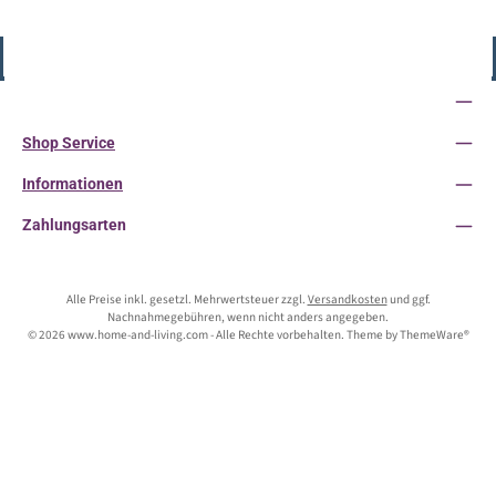
Vertrag widerrufen
Service-Hotline
Shop Service
Informationen
Zahlungsarten
Alle Preise inkl. gesetzl. Mehrwertsteuer zzgl.
Versandkosten
und ggf.
Nachnahmegebühren, wenn nicht anders angegeben.
© 2026 www.home-and-living.com - Alle Rechte vorbehalten. Theme by
ThemeWare®