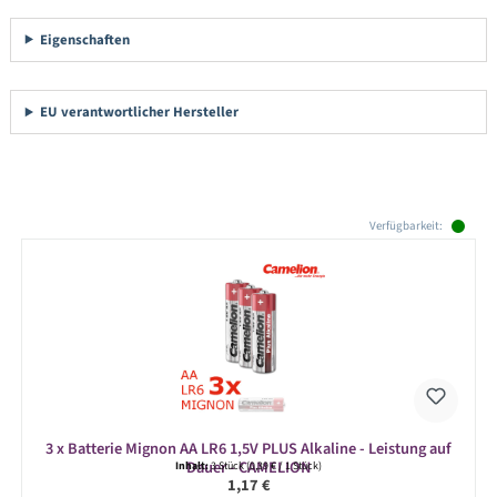
Eigenschaften
EU verantwortlicher Hersteller
Produktgalerie überspringen
Verfügbarkeit:
3 x Batterie Mignon AA LR6 1,5V PLUS Alkaline - Leistung auf
Dauer - CAMELION
Inhalt:
3 Stück
(0,39 € / 1 Stück)
Regulärer Preis:
1,17 €