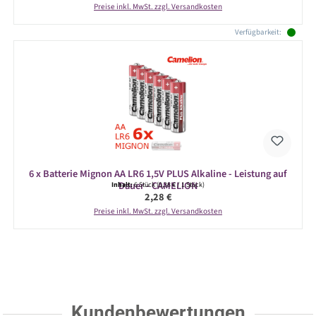
Preise inkl. MwSt. zzgl. Versandkosten
Verfügbarkeit:
6 x Batterie Mignon AA LR6 1,5V PLUS Alkaline - Leistung auf
Dauer - CAMELION
Inhalt:
6 Stück
(0,38 € / 1 Stück)
Regulärer Preis:
2,28 €
Preise inkl. MwSt. zzgl. Versandkosten
Kundenbewertungen