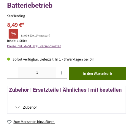
Batteriebetrieb
StarTrading
8,49 €*
%
11,99 €
(29.19% gespart)
Inhalt:
1 Stück
Preise inkl. MwSt. zzgl. Versandkosten
Sofort verfügbar, Lieferzeit: In 1 - 3 Werktagen bei Dir
Produkt Anzahl: Gib den gewünschten Wert ein oder benutze die Schaltflächen um die Anzahl zu erhöhen ode
In den Warenkorb
Zubehör | Ersatzteile | Ähnliches | mit bestellen
Zubehör
Zum Merkzettel hinzufügen