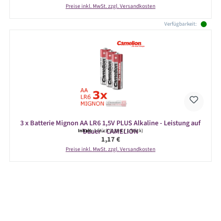
Preise inkl. MwSt. zzgl. Versandkosten
Verfügbarkeit:
3 x Batterie Mignon AA LR6 1,5V PLUS Alkaline - Leistung auf
Dauer - CAMELION
Inhalt:
3 Stück
(0,39 € / 1 Stück)
Regulärer Preis:
1,17 €
Preise inkl. MwSt. zzgl. Versandkosten