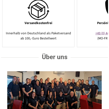
Versandkostenfrei
Persönl
Innerhalb von Deutschland als Paketversand
+49 (0) 44
ab 100,- Euro Bestellwert
(MO-FR 
Über uns