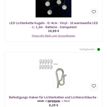
LED Lichterkette Kugeln - D: 4cm - Vinyl - 10 warmweiße LED
- L: 1,3m - Batterie - transparent
Regulärer Preis:
10,89 €
Preise inkl. MwSt. zzgl. Versandkosten
Produktgalerie überspringen
Verfügbarkeit:
Befestigungs-Haken für Lichterketten und Lichterschläuche -
10 Stück
Inhalt:
10 Stück
(0,84 € / 1 Stück)
Regulärer Preis:
8,39 €