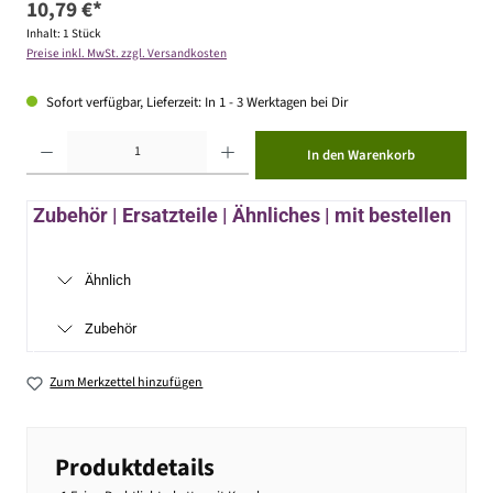
10,79 €*
Inhalt:
1 Stück
Preise inkl. MwSt. zzgl. Versandkosten
Sofort verfügbar, Lieferzeit: In 1 - 3 Werktagen bei Dir
Produkt Anzahl: Gib den gewünschten Wert ein oder benutze die Schaltflächen um die Anzahl zu erhöhen ode
In den Warenkorb
Zubehör | Ersatzteile | Ähnliches | mit bestellen
Ähnlich
Zubehör
Zum Merkzettel hinzufügen
Produktdetails