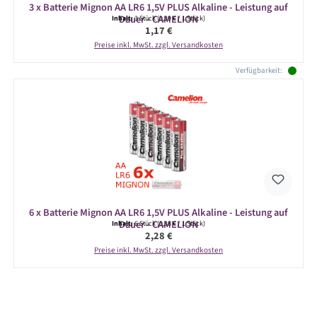
3 x Batterie Mignon AA LR6 1,5V PLUS Alkaline - Leistung auf
Dauer - CAMELION
Inhalt:
3 Stück
(0,39 € / 1 Stück)
Regulärer Preis:
1,17 €
Preise inkl. MwSt. zzgl. Versandkosten
Verfügbarkeit:
6 x Batterie Mignon AA LR6 1,5V PLUS Alkaline - Leistung auf
Dauer - CAMELION
Inhalt:
6 Stück
(0,38 € / 1 Stück)
Regulärer Preis:
2,28 €
Preise inkl. MwSt. zzgl. Versandkosten