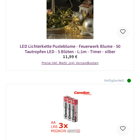
LED Lichterkette Pusteblume - Feuerwerk Blume - 50
Tautropfen LED - 5 Blüten - L:1m - Timer - silber
Regulärer Preis:
11,99 €
Preise inkl. MwSt. zzgl. Versandkosten
Produktgalerie überspringen
Verfügbarkeit: