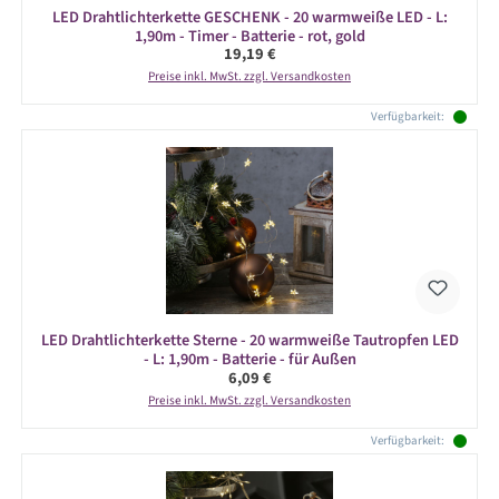
LED Drahtlichterkette GESCHENK - 20 warmweiße LED - L:
1,90m - Timer - Batterie - rot, gold
Regulärer Preis:
19,19 €
Preise inkl. MwSt. zzgl. Versandkosten
Verfügbarkeit:
LED Drahtlichterkette Sterne - 20 warmweiße Tautropfen LED
- L: 1,90m - Batterie - für Außen
Regulärer Preis:
6,09 €
Preise inkl. MwSt. zzgl. Versandkosten
Verfügbarkeit: