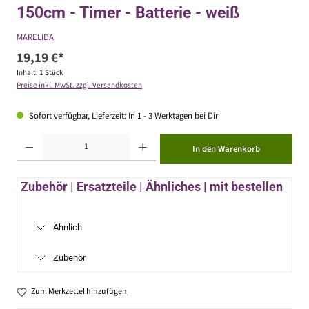
150cm - Timer - Batterie - weiß
MARELIDA
19,19 €*
Inhalt:
1 Stück
Preise inkl. MwSt. zzgl. Versandkosten
Sofort verfügbar, Lieferzeit: In 1 - 3 Werktagen bei Dir
Produkt Anzahl: Gib den gewünschten Wert ein oder benutze die Schaltflächen um die Anzahl zu erhöhen ode
In den Warenkorb
Zubehör | Ersatzteile | Ähnliches | mit bestellen
Ähnlich
Zubehör
Zum Merkzettel hinzufügen