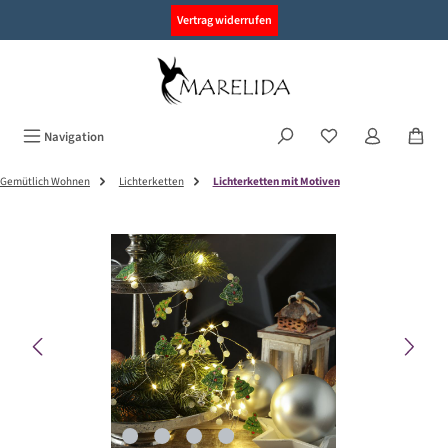
alt springen
Vertrag widerrufen
Navigation
Gemütlich Wohnen
Lichterketten
Lichterketten mit Motiven
Bildergalerie überspringen