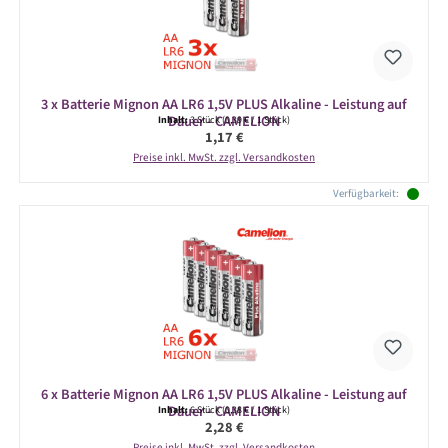
3 x Batterie Mignon AA LR6 1,5V PLUS Alkaline - Leistung auf
Dauer - CAMELION
Inhalt:
3 Stück
(0,39 € / 1 Stück)
Regulärer Preis:
1,17 €
Preise inkl. MwSt. zzgl. Versandkosten
Verfügbarkeit:
6 x Batterie Mignon AA LR6 1,5V PLUS Alkaline - Leistung auf
Dauer - CAMELION
Inhalt:
6 Stück
(0,38 € / 1 Stück)
Regulärer Preis:
2,28 €
Preise inkl. MwSt. zzgl. Versandkosten