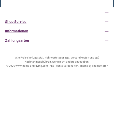
Vertrag widerrufen
Service-Hotline
Shop Service
Informationen
Zahlungsarten
Alle Preise inkl. gesetzl. Mehrwertsteuer zzgl.
Versandkosten
und ggf.
Nachnahmegebühren, wenn nicht anders angegeben.
© 2026 www.home-and-living.com - Alle Rechte vorbehalten. Theme by
ThemeWare®