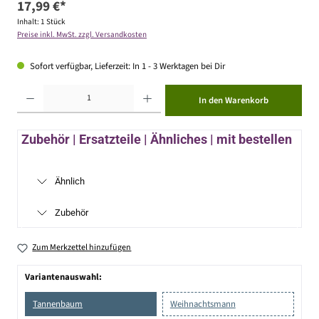
17,99 €*
Inhalt:
1 Stück
Preise inkl. MwSt. zzgl. Versandkosten
Sofort verfügbar, Lieferzeit: In 1 - 3 Werktagen bei Dir
Produkt Anzahl: Gib den gewünschten Wert ein oder benutze die Schaltflächen um die Anzahl zu erhöhen ode
In den Warenkorb
Zubehör | Ersatzteile | Ähnliches | mit bestellen
Ähnlich
Zubehör
Zum Merkzettel hinzufügen
Variantenauswahl:
Tannenbaum
Weihnachtsmann