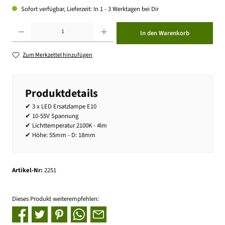
Sofort verfügbar, Lieferzeit: In 1 - 3 Werktagen bei Dir
Produkt Anzahl: Gib den gewünschten Wert ein oder benutze die Schaltflächen um die Anzahl zu erhöhen ode
In den Warenkorb
Zum Merkzettel hinzufügen
Produktdetails
✔ 3 x LED Ersatzlampe E10
✔ 10-55V Spannung
✔ Lichttemperatur 2100K - 4lm
✔ Höhe: 55mm - D: 18mm
Artikel-Nr:
2251
Dieses Produkt weiterempfehlen: