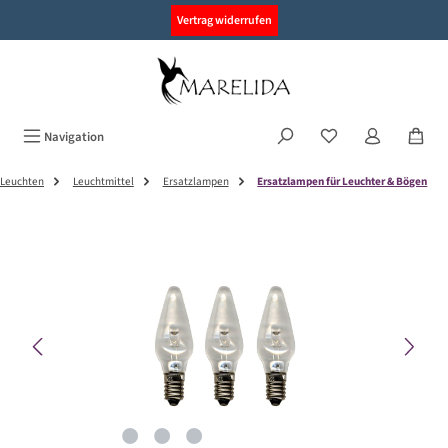
alt springen
Vertrag widerrufen
Navigation
Leuchten
Leuchtmittel
Ersatzlampen
Ersatzlampen für Leuchter & Bögen
Bildergalerie überspringen