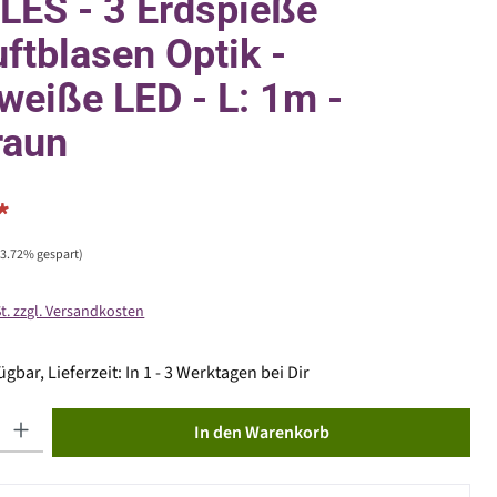
ES - 3 Erdspieße
uftblasen Optik -
eiße LED - L: 1m -
raun
*
33.72% gespart)
St. zzgl. Versandkosten
gbar, Lieferzeit: In 1 - 3 Werktagen bei Dir
ib den gewünschten Wert ein oder benutze die Schaltflächen um die Anzahl zu erhöhen od
In den Warenkorb