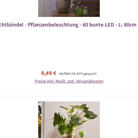
chtbündel - Pflanzenbeleuchtung - 60 bunte LED - L: 80cm -
Verkaufspreis:
Regulärer Preis:
8,49 €
13,79 €
(38.43% gespart)
Preise inkl. MwSt. zzgl. Versandkosten