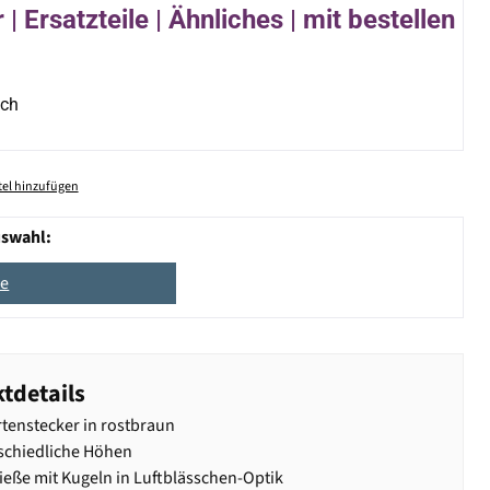
| Ersatzteile | Ähnliches | mit bestellen
ich
el hinzufügen
uswahl:
ße
tdetails
tenstecker in rostbraun
schiedliche Höhen
ieße mit Kugeln in Luftblässchen-Optik