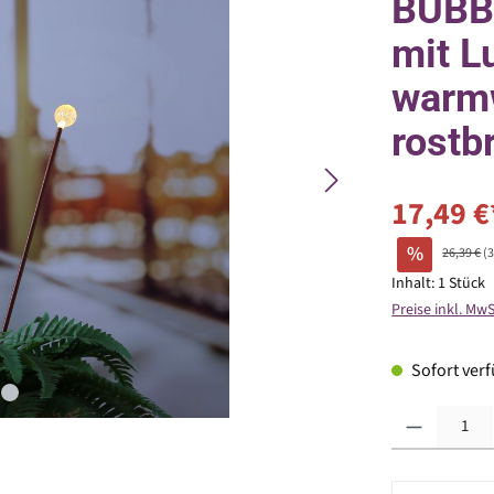
BUBBL
mit L
warmw
rostb
17,49 €
%
26,39 €
(
Inhalt:
1 Stück
Preise inkl. Mw
Sofort verfü
Produkt Anzahl: G