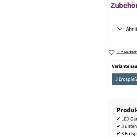
Zubehör 
Ähnl
Zum Merkzett
Variantena
3 Erdspie
Produk
✔ LED Gar
✔ 3 unter
✔ 3 Erdsp