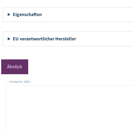
Eigenschaften
EU verantwortlicher Hersteller
Ähnlich
Produktgalerie überspringen
Artikel-Nr: 6853