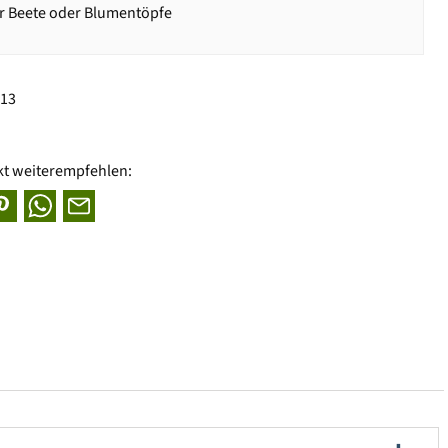
ür Beete oder Blumentöpfe
913
kt weiterempfehlen: