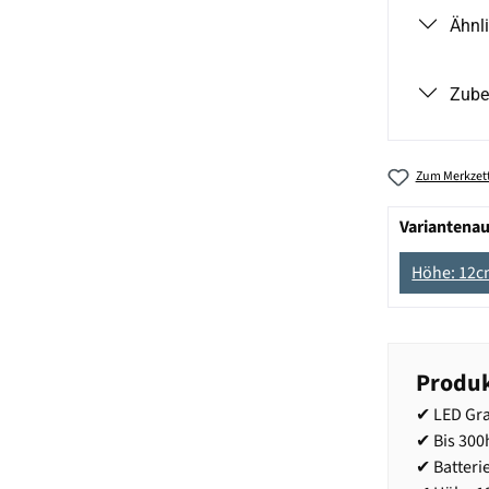
Ähnl
Zube
Zum Merkzett
Variantena
Höhe: 12c
Produk
✔ LED Gra
✔ Bis 300
✔ Batteri