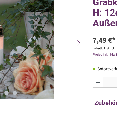
Grabk
H: 12
Außen
7,49 €*
Inhalt:
1 Stück
Preise inkl. Mw
Sofort verfü
Produkt Anzahl: G
Zubehör 