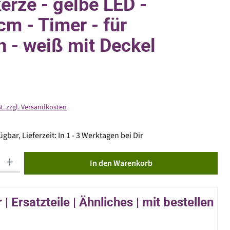
erze - gelbe LED -
cm - Timer - für
 - weiß mit Deckel
St. zzgl. Versandkosten
gbar, Lieferzeit: In 1 - 3 Werktagen bei Dir
ib den gewünschten Wert ein oder benutze die Schaltflächen um die Anzahl zu erhöhen od
In den Warenkorb
| Ersatzteile | Ähnliches | mit bestellen