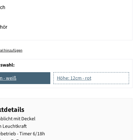
ich
hör
el hinzufügen
uswahl:
m - weiß
Höhe: 12cm - rot
tdetails
blicht mit Deckel
h Leuchtkraft
ebetrieb - Timer 6/18h