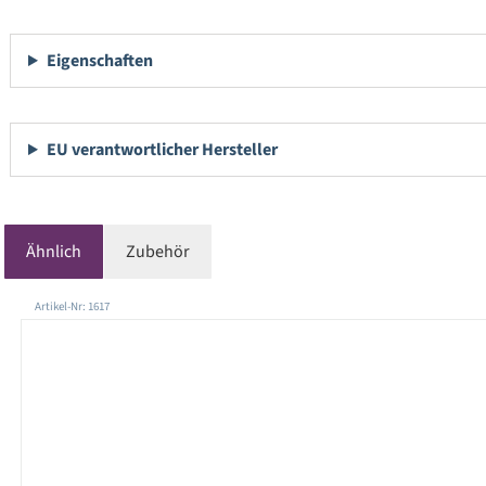
Eigenschaften
EU verantwortlicher Hersteller
Ähnlich
Zubehör
Produktgalerie überspringen
Artikel-Nr: 1617