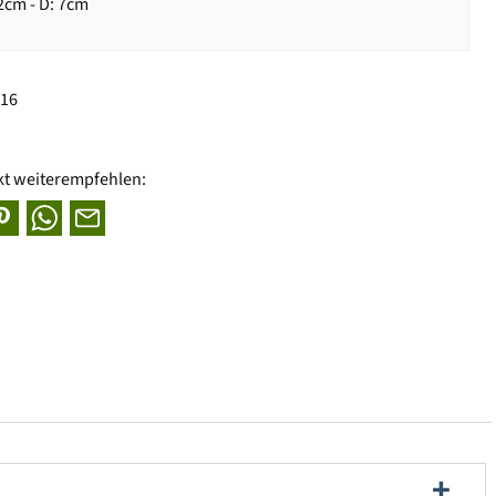
cm - D: 7cm
416
kt weiterempfehlen: