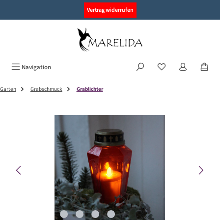
alt springen
Vertrag widerrufen
Navigation
Garten
Grabschmuck
Grablichter
Bildergalerie überspringen