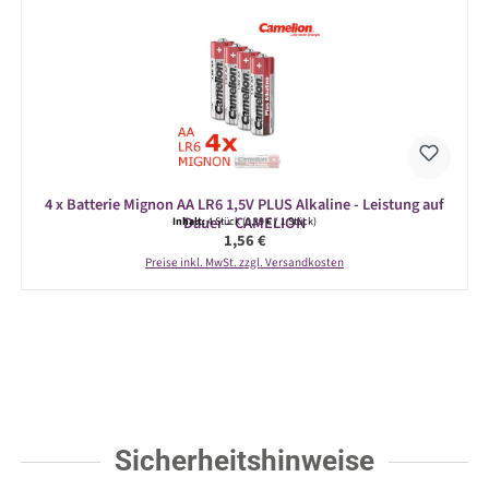
4 x Batterie Mignon AA LR6 1,5V PLUS Alkaline - Leistung auf
Dauer - CAMELION
Inhalt:
4 Stück
(0,39 € / 1 Stück)
Regulärer Preis:
1,56 €
Preise inkl. MwSt. zzgl. Versandkosten
Sicherheitshinweise