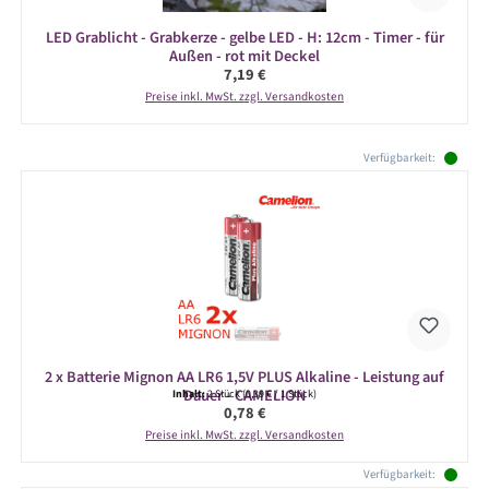
LED Grablicht - Grabkerze - gelbe LED - H: 12cm - Timer - für
Außen - rot mit Deckel
Regulärer Preis:
7,19 €
Preise inkl. MwSt. zzgl. Versandkosten
Produktgalerie überspringen
Verfügbarkeit:
2 x Batterie Mignon AA LR6 1,5V PLUS Alkaline - Leistung auf
Dauer - CAMELION
Inhalt:
2 Stück
(0,39 € / 1 Stück)
Regulärer Preis:
0,78 €
Preise inkl. MwSt. zzgl. Versandkosten
Verfügbarkeit: