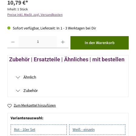
10,79 €*
Inhalt:
1 Stück
Preise inkl. MwSt. zzgl. Versandkosten
Sofort verfügbar, Lieferzeit: In 1 - 3 Werktagen bei Dir
Produkt Anzahl: Gib den gewünschten Wert ein oder benutze die Schaltflächen um die Anzahl zu erhöhen ode
In den Warenkorb
Zubehör | Ersatzteile | Ähnliches | mit bestellen
Ähnlich
Zubehör
Zum Merkzettel hinzufügen
Variantenauswahl:
Rot - 10er Set
Weiß - einzeln