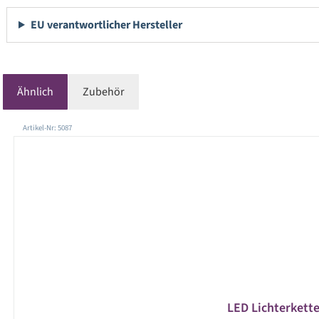
EU verantwortlicher Hersteller
Ähnlich
Zubehör
Produktgalerie überspringen
Artikel-Nr: 5087
LED Lichterkett