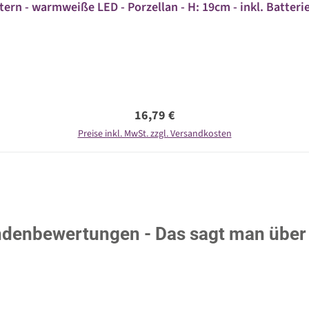
ern - warmweiße LED - Porzellan - H: 19cm - inkl. Batterie
Regulärer Preis:
16,79 €
Preise inkl. MwSt. zzgl. Versandkosten
denbewertungen - Das sagt man über