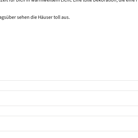
eit für Dich in warmweißem Licht. Eine tolle Dekoration, die eine 
agsüber sehen die Häuser toll aus.