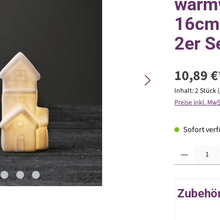
warmw
16cm 
2er S
10,89 €
Inhalt:
2 Stück
Preise inkl. Mw
Sofort verfü
Produkt Anzahl: G
Zubehör 