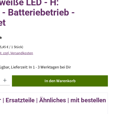
eiße LED - H:
- Batteriebetrieb -
et
*
(5,45 € / 1 Stück)
St. zzgl. Versandkosten
gbar, Lieferzeit: In 1 - 3 Werktagen bei Dir
ib den gewünschten Wert ein oder benutze die Schaltflächen um die Anzahl zu erhöhen od
In den Warenkorb
| Ersatzteile | Ähnliches | mit bestellen