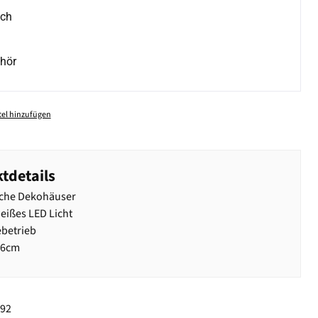
ich
hör
el hinzufügen
tdetails
iche Dekohäuser
ißes LED Licht
ebetrieb
16cm
992