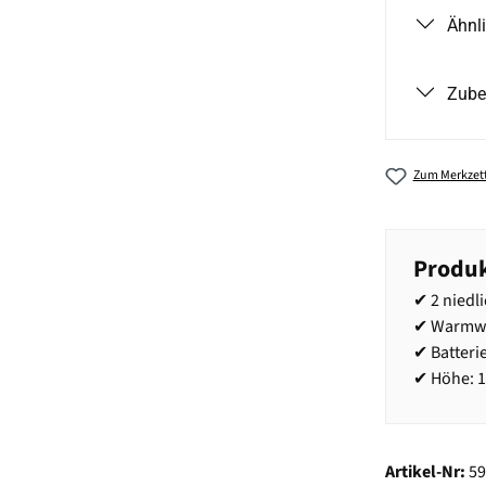
Ähnl
Zube
Zum Merkzett
Produk
✔ 2 niedl
✔ Warmwe
✔ Batteri
✔ Höhe: 
Artikel-Nr:
5