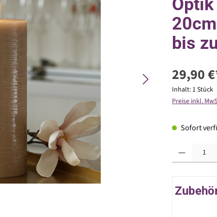
Optik
20cm 
bis z
29,90 €
Inhalt:
1 Stück
Preise inkl. Mw
Sofort verfü
Produkt Anzahl: G
Zubehör 