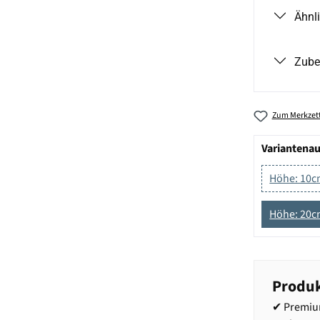
Ähnl
Zube
Zum Merkzett
Variantena
Höhe: 10
Höhe: 20
Produk
✔ Premiu