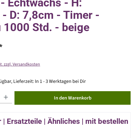
 - Echtwachs - H:
- D: 7,8cm - Timer -
u 1000 Std. - beige
*
St. zzgl. Versandkosten
gbar, Lieferzeit: In 1 - 3 Werktagen bei Dir
ib den gewünschten Wert ein oder benutze die Schaltflächen um die Anzahl zu erhöhen od
In den Warenkorb
| Ersatzteile | Ähnliches | mit bestellen