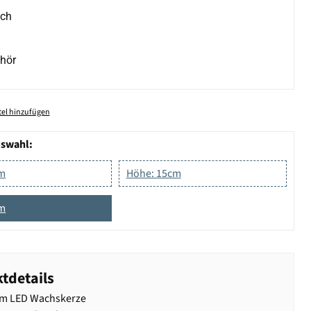
ich
hör
el hinzufügen
uswahl:
cm
Höhe: 15cm
cm
tdetails
m LED Wachskerze