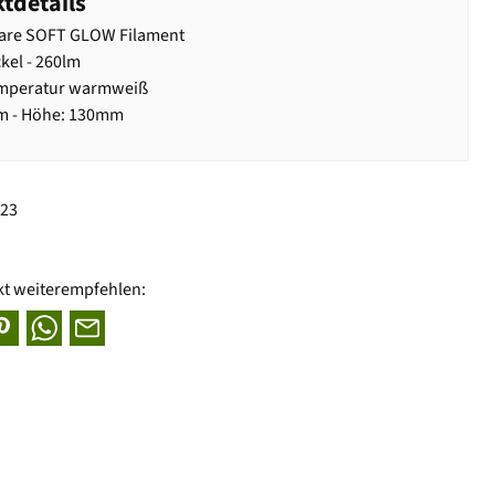
tdetails
re SOFT GLOW Filament
kel - 260lm
emperatur warmweiß
m - Höhe: 130mm
723
kt weiterempfehlen: