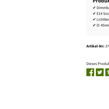
Produk
✔ Dimmba
✔ E14 Soc
✔ Lichtt
✔ D: 45m
Artikel-Nr:
3
Dieses Produ