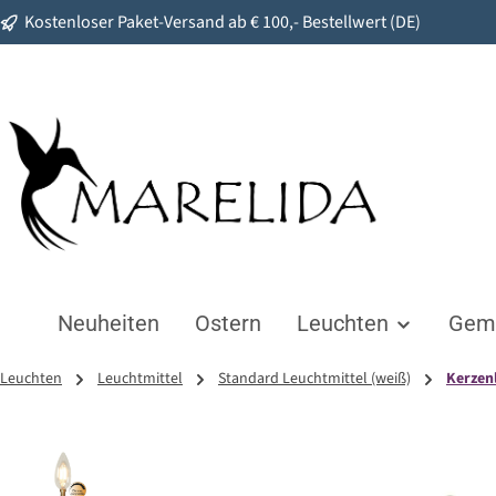
Kostenloser Paket-Versand ab € 100,- Bestellwert (DE)
springen
Zur Hauptnavigation springen
Neuheiten
Ostern
Leuchten
Gemü
Leuchten
Leuchtmittel
Standard Leuchtmittel (weiß)
Kerzen
Bildergalerie überspringen