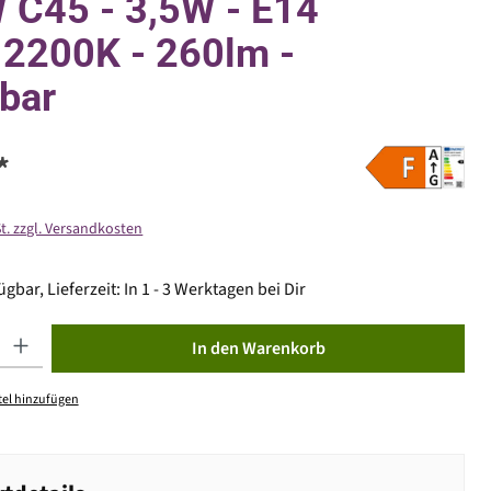
C45 - 3,5W - E14
2200K - 260lm -
bar
*
St. zzgl. Versandkosten
gbar, Lieferzeit: In 1 - 3 Werktagen bei Dir
ib den gewünschten Wert ein oder benutze die Schaltflächen um die Anzahl zu erhöhen od
In den Warenkorb
el hinzufügen