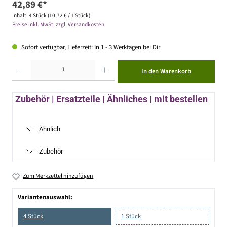
42,89 €*
Inhalt:
4 Stück
(10,72 € / 1 Stück)
Preise inkl. MwSt. zzgl. Versandkosten
Sofort verfügbar, Lieferzeit: In 1 - 3 Werktagen bei Dir
Produkt Anzahl: Gib den gewünschten Wert ein oder benutze die Schaltflächen um die Anzahl zu erhöhen ode
In den Warenkorb
Zubehör | Ersatzteile | Ähnliches | mit bestellen
Ähnlich
Zubehör
Zum Merkzettel hinzufügen
Variantenauswahl:
4 Stück
1 Stück