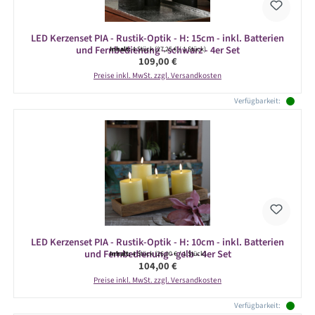
LED Kerzenset PIA - Rustik-Optik - H: 15cm - inkl. Batterien
und Fernbedienung - schwarz - 4er Set
Inhalt:
4 Stück
(27,25 € / 1 Stück)
Regulärer Preis:
109,00 €
Preise inkl. MwSt. zzgl. Versandkosten
Verfügbarkeit:
LED Kerzenset PIA - Rustik-Optik - H: 10cm - inkl. Batterien
und Fernbedienung - gelb - 4er Set
Inhalt:
4 Stück
(26,00 € / 1 Stück)
Regulärer Preis:
104,00 €
Preise inkl. MwSt. zzgl. Versandkosten
Verfügbarkeit: