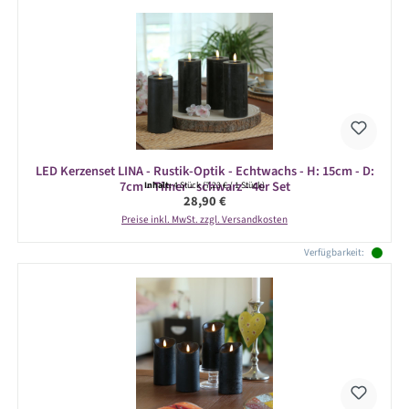
LED Kerzenset LINA - Rustik-Optik - Echtwachs - H: 15cm - D:
7cm - Timer - schwarz - 4er Set
Inhalt:
4 Stück
(7,23 € / 1 Stück)
Regulärer Preis:
28,90 €
Preise inkl. MwSt. zzgl. Versandkosten
Verfügbarkeit: