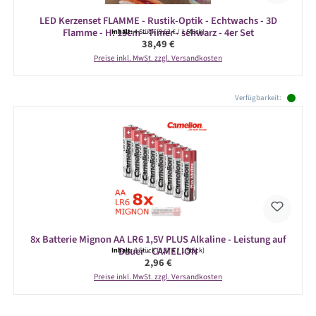
LED Kerzenset FLAMME - Rustik-Optik - Echtwachs - 3D
Flamme - H: 15cm - Timer - schwarz - 4er Set
Inhalt:
4 Stück
(9,62 € / 1 Stück)
Regulärer Preis:
38,49 €
Preise inkl. MwSt. zzgl. Versandkosten
Produktgalerie überspringen
Verfügbarkeit:
8x Batterie Mignon AA LR6 1,5V PLUS Alkaline - Leistung auf
Dauer - CAMELION
Inhalt:
8 Stück
(0,37 € / 1 Stück)
Regulärer Preis:
2,96 €
Preise inkl. MwSt. zzgl. Versandkosten