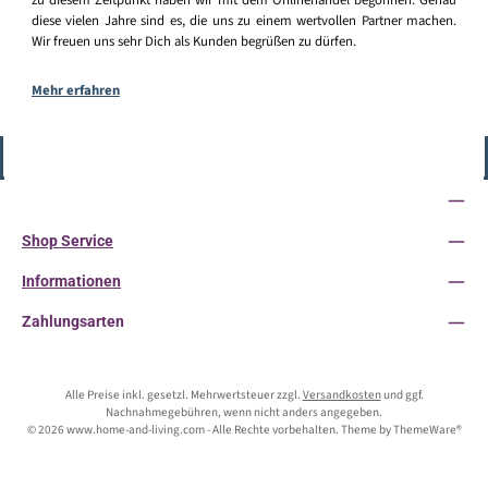
zu diesem Zeitpunkt haben wir mit dem Onlinehandel begonnen. Genau
diese vielen Jahre sind es, die uns zu einem wertvollen Partner machen.
Wir freuen uns sehr Dich als Kunden begrüßen zu dürfen.
Mehr erfahren
Vertrag widerrufen
Service-Hotline
Shop Service
Informationen
Zahlungsarten
Alle Preise inkl. gesetzl. Mehrwertsteuer zzgl.
Versandkosten
und ggf.
Nachnahmegebühren, wenn nicht anders angegeben.
© 2026 www.home-and-living.com - Alle Rechte vorbehalten. Theme by
ThemeWare®