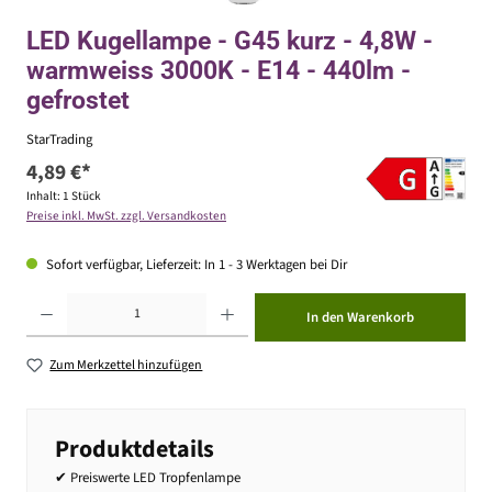
LED Kugellampe - G45 kurz - 4,8W -
warmweiss 3000K - E14 - 440lm -
gefrostet
StarTrading
4,89 €*
Inhalt:
1 Stück
Preise inkl. MwSt. zzgl. Versandkosten
Sofort verfügbar, Lieferzeit: In 1 - 3 Werktagen bei Dir
Produkt Anzahl: Gib den gewünschten Wert ein oder benutze die Schaltflächen um die Anzahl zu erhöhen ode
In den Warenkorb
Zum Merkzettel hinzufügen
Produktdetails
✔ Preiswerte LED Tropfenlampe