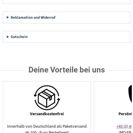
Reklamation und Widerruf
Gutschein
Deine Vorteile bei uns
Versandkostenfrei
Persönl
Innerhalb von Deutschland als Paketversand
+49 (0) 44
ab 100,- Euro Bestellwert
(MO-FR 