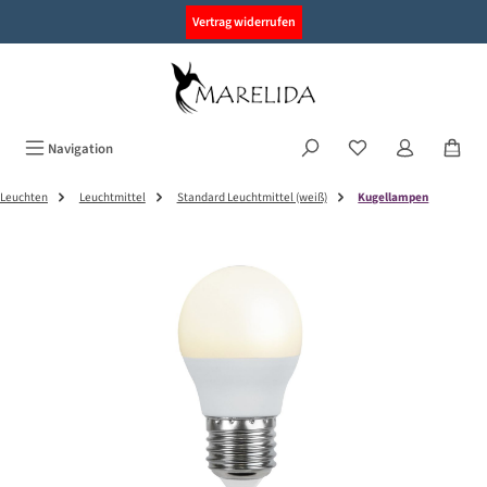
alt springen
Vertrag widerrufen
Navigation
Leuchten
Leuchtmittel
Standard Leuchtmittel (weiß)
Kugellampen
Bildergalerie überspringen