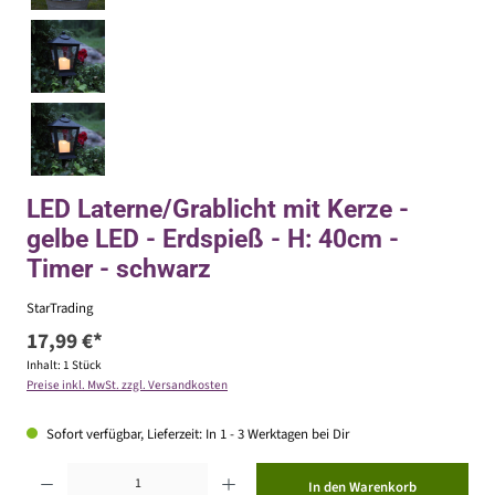
LED Laterne/Grablicht mit Kerze -
gelbe LED - Erdspieß - H: 40cm -
Timer - schwarz
StarTrading
17,99 €*
Inhalt:
1 Stück
Preise inkl. MwSt. zzgl. Versandkosten
Sofort verfügbar, Lieferzeit: In 1 - 3 Werktagen bei Dir
Produkt Anzahl: Gib den gewünschten Wert ein oder benutze die Schaltflächen um die Anzahl zu erhöhen ode
In den Warenkorb