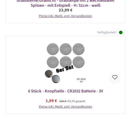
Grablaterne/Grablicht - Grablampe mit 2 wechselbaren
Spitzen - mit Erdspieß - H: 51cm - weiß
Regulärer Preis:
23,99 €
Preise inkl. MwSt. zzgl. Versandkosten
Produktgalerie überspringen
Verfügbarkeit:
6 Stück - Knopfzelle - CR2032 Batterie - 3V
Verkaufspreis:
1,99 €
Regulärer Preis:
4,89 €
(59.3% gespart)
Preise inkl. MwSt. zzgl. Versandkosten