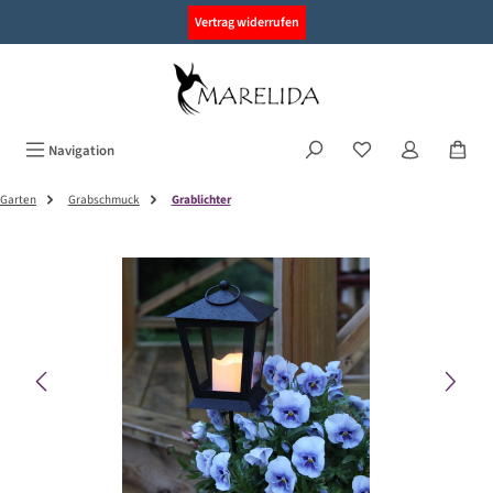
alt springen
Vertrag widerrufen
Navigation
Garten
Grabschmuck
Grablichter
Bildergalerie überspringen